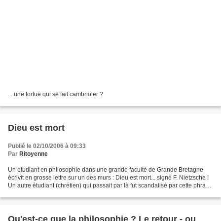
... une tortue qui se fait cambrioler ?
Dieu est mort
Publié le 02/10/2006 à 09:33
Par
Ritoyenne
Un étudiant en philosophie dans une grande faculté de Grande Bretagne
écrivit en grosse lettre sur un des murs : Dieu est mort... signé F. Nietzsche !
Un autre étudiant (chrétien) qui passait par là fut scandalisé par cette phrase
et il écrivit juste...
Qu'est-ce que la philosophie ? Le retour - ou