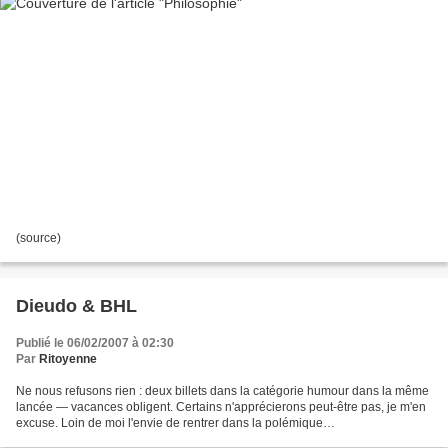
(source)
Dieudo & BHL
Publié le 06/02/2007 à 02:30
Par
Ritoyenne
Ne nous refusons rien : deux billets dans la catégorie humour dans la même
lancée — vacances obligent. Certains n'apprécierons peut-être pas, je m'en
excuse. Loin de moi l'envie de rentrer dans la polémique
Dieudo/Soral/Lepen/sionisme et compagnie. Je...