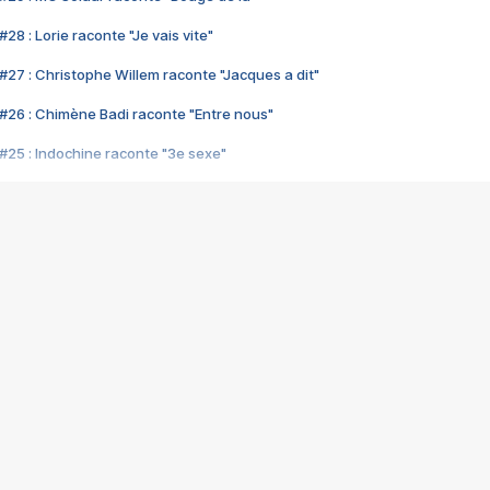
28 : Lorie raconte "Je vais vite"
#27 : Christophe Willem raconte "Jacques a dit"
#26 : Chimène Badi raconte "Entre nous"
#25 : Indochine raconte "3e sexe"
#24 : Zaho raconte "C'est chelou"
#23 : Patrick Bruel raconte "Au café des délices"
#22 : Kyo raconte "Le chemin"
#21 : Nolwenn Leroy raconte "Cassé"
#20 : Patrick Hernandez raconte "Born to be alive"
#19 : Lorie raconte "Près de moi"
#18 : Michael Jones raconte "A nos actes manqués" (avec Jean-Jacque
#17 : Khaled raconte "Aïcha"