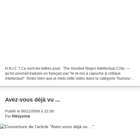
H.N.I.C ? Ce sont les lettres pour : The Hooded Negro Intellectual Critic —
qu'on pourrait traduire en français par "le re-noi à capuche & critique
intellectuel". Notez bien que je mets cette vidéo dans la catégorie "humour".
Attention c'est un bijou...
Avez-vous déjà vu ...
Publié le 06/11/2006 à 22:00
Par
Ritoyenne