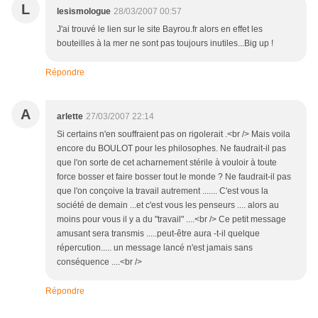
L
lesismologue
28/03/2007 00:57
J'ai trouvé le lien sur le site Bayrou.fr alors en effet les
bouteilles à la mer ne sont pas toujours inutiles...Big up !
Répondre
A
arlette
27/03/2007 22:14
Si certains n'en souffraient pas on rigolerait .<br /> Mais voila
encore du BOULOT pour les philosophes. Ne faudrait-il pas
que l'on sorte de cet acharnement stérile à vouloir à toute
force bosser et faire bosser tout le monde ? Ne faudrait-il pas
que l'on conçoive la travail autrement ....... C'est vous la
société de demain ...et c'est vous les penseurs .... alors au
moins pour vous il y a du "travail" ....<br /> Ce petit message
amusant sera transmis .....peut-être aura -t-il quelque
répercution..... un message lancé n'est jamais sans
conséquence ....<br />
Répondre