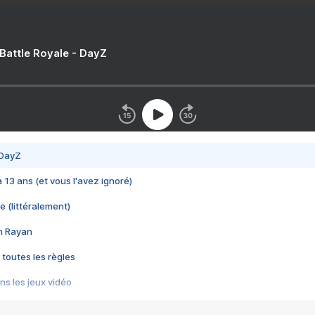
 Battle Royale - DayZ
 DayZ
 a 13 ans (et vous l'avez ignoré)
e (littéralement)
im Rayan
 toutes les règles
s les jeux vidéo
us choquant de Rockstar ? - Le scandale BULLY