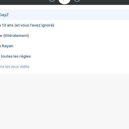
 DayZ
 a 13 ans (et vous l'avez ignoré)
e (littéralement)
im Rayan
 toutes les règles
s les jeux vidéo
us choquant de Rockstar ? - Le scandale BULLY
e plus moche de Steam
du RÊVE tourne au CAUCHEMAR
pendant 8 heures
it… à tort
umiliés par un jeu vidéo