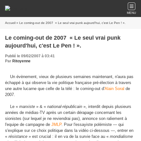
MENU
Accueil
» Le coming-out de 2007  « Le seul vrai punk aujourd'hui, c'est Le Pen ! ».
Le coming-out de 2007  « Le seul vrai punk
aujourd'hui, c'est Le Pen ! ».
Publié le 09/02/2007 à 03:41
Par
Ritoyenne
Un évènement, vieux de plusieurs semaines maintenant, n'aura pas
échappé à qui observe la vie politique française pré-élection à travers
une autre lucarne que celle de la télé : le coming-out d'
Alain Soral
de
2007.
Le
«
marxiste
»
&
«
national-républicain
»
, interdit depuis plusieurs
années de médias-TV après un certain dérapage concernant les
sionistes (sur lequel je ne reviendrai pas), annonce son raliement à
l'equipe de campagne de
JMLP
. Pour l'essayiste polémiste
—
qui
s'explique sur ce choix politique dans la vidéo ci-dessous
—
, entrer en
«
résistance
»
est crucial : il en va de la survie face au
«
mondialisme