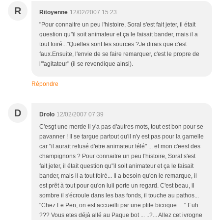
R
Ritoyenne
12/02/2007 15:23
"Pour connaitre un peu l'histoire, Soral s'est fait jeter, il était
question qu"il soit animateur et ça le faisait bander, mais il a
tout foiré..."Quelles sont tes sources ?Je dirais que c'est
faux.Ensuite, l'envie de se faire remarquer, c'est le propre de
l'"agitateur" (il se revendique ainsi).
Répondre
D
Drolo
12/02/2007 07:39
C'esgt une merde il y'a pas d'autres mots, tout est bon pour se
pavanner ! Il se targue partout qu'il n'y est pas pour la gamelle
car "il aurait refusé d'etre animateur télé" ... et mon c'eest des
champignons ? Pour connaitre un peu l'histoire, Soral s'est
fait jeter, il était question qu"il soit animateur et ça le faisait
bander, mais il a tout foiré... Il a besoin qu'on le remarque, il
est prêt à tout pour qu'on luii porte un regard. C'est beau, il
sombre il s'écroule dans les bas fonds, il touche au pathos...
"Chez Le Pen, on est accueilli par une ptite bicoque ... " Euh
??? Vous etes déjà allé au Paque bot ... ..?... Allez cet ivrogne