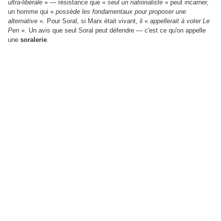
ultra-libérale
»
—
résistance que
«
seul un nationaliste
»
peut incarner,
un homme qui
«
possède les fondamentaux pour proposer une
alternative
»
. Pour Soral, si Marx était vivant, il
«
appellerait à voter Le
Pen
»
. Un avis que seul Soral peut défendre
—
c'est ce qu'on appelle
une
soralerie
.