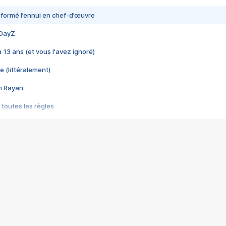
nsformé l’ennui en chef-d’œuvre
 DayZ
 a 13 ans (et vous l'avez ignoré)
e (littéralement)
im Rayan
 toutes les règles
s les jeux vidéo
us choquant de Rockstar ? - Le scandale BULLY
e plus moche de Steam
du RÊVE tourne au CAUCHEMAR
pendant 8 heures
it… à tort