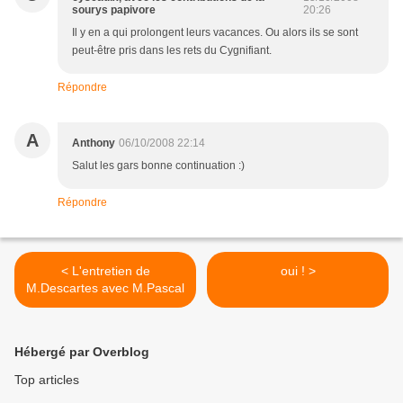
sourys papivore
20:26
Il y en a qui prolongent leurs vacances. Ou alors ils se sont
peut-être pris dans les rets du Cygnifiant.
Répondre
A
Anthony
06/10/2008 22:14
Salut les gars bonne continuation :)
Répondre
< L'entretien de
oui ! >
M.Descartes avec M.Pascal
Hébergé par Overblog
Top articles