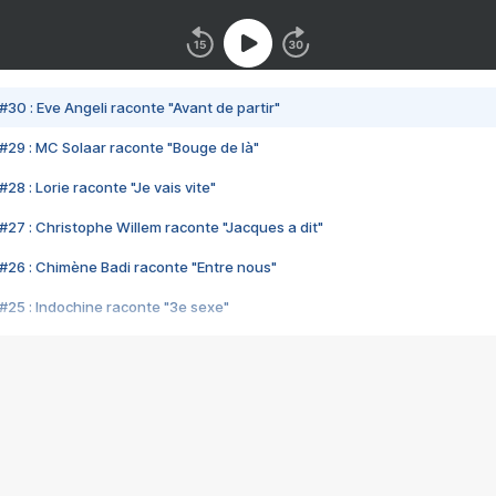
#30 : Eve Angeli raconte "Avant de partir"
#29 : MC Solaar raconte "Bouge de là"
28 : Lorie raconte "Je vais vite"
#27 : Christophe Willem raconte "Jacques a dit"
#26 : Chimène Badi raconte "Entre nous"
#25 : Indochine raconte "3e sexe"
#24 : Zaho raconte "C'est chelou"
#23 : Patrick Bruel raconte "Au café des délices"
#22 : Kyo raconte "Le chemin"
#21 : Nolwenn Leroy raconte "Cassé"