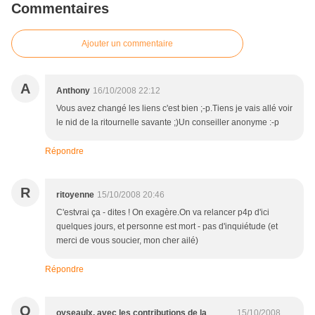
Commentaires
Ajouter un commentaire
A
Anthony
16/10/2008 22:12
Vous avez changé les liens c'est bien ;-p.Tiens je vais allé voir
le nid de la ritournelle savante ;)Un conseiller anonyme :-p
Répondre
R
ritoyenne
15/10/2008 20:46
C'estvrai ça - dites ! On exagère.On va relancer p4p d'ici
quelques jours, et personne est mort - pas d'inquiétude (et
merci de vous soucier, mon cher ailé)
Répondre
O
oyseaulx, avec les contributions de la
15/10/2008