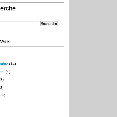
erche
ives
mbre
(14)
bre
(4)
3)
3)
(4)