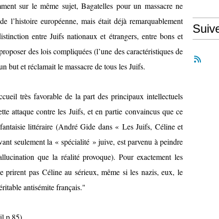
ment sur le même sujet, Bagatelles pour un massacre ne
 de l’histoire européenne, mais était déjà remarquablement
Suiv
istinction entre Juifs nationaux et étrangers, entre bons et
 proposer des lois compliquées (l’une des caractéristiques de
t un but et réclamait le massacre de tous les Juifs.
cueil très favorable de la part des principaux intellectuels
cette attaque contre les Juifs, et en partie convaincus que ce
 fantaisie littéraire (André Gide dans « Les Juifs, Céline et
ant seulement la « spécialité » juive, est parvenu à peindre
allucination que la réalité provoque). Pour exactement les
ne prirent pas Céline au sérieux, même si les nazis, eux, le
ritable antisémite français."
il p.85)