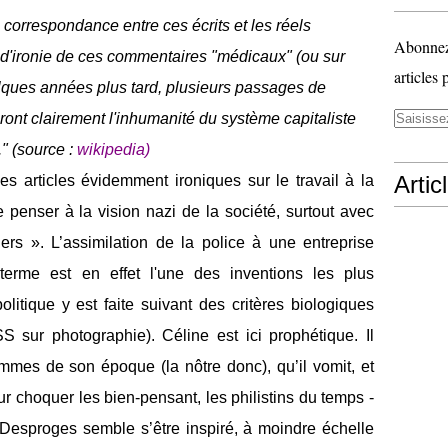
a correspondance entre ces écrits et les réels
Abonnez-
d'ironie
de ces commentaires
"médicaux"
(ou sur
articles 
elques années plus tard, plusieurs passages de
nt clairement l'inhumanité du système capitaliste
." (source :
wikipedia
)
Artic
 ces articles évidemment ironiques sur le travail à la
penser à la vision nazi de la société, surtout avec
ers ». L’assimilation de la police à une entreprise
terme est en effet l'une des inventions les plus
litique y est faite suivant des critères biologiques
SS sur photographie). Céline est ici prophétique. Il
mmes de son époque (la nôtre donc), qu’il vomit, et
ur choquer les bien-pensant, les philistins du temps -
e Desproges semble s’être inspiré, à moindre échelle