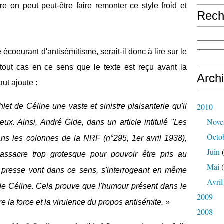
ure on peut peut-être faire remonter ce style froid et
Rech
te écoeurant d'antisémitisme, serait-il donc à lire sur le
tout cas en ce sens que le texte est reçu avant la
Arch
ut ajoute :
2010
let de Céline une vaste et sinistre plaisanterie qu'il
Nove
eux. Ainsi,
André Gide
, dans un article intitulé "Les
Octo
 dans les colonnes de la
NRF
(n°295, 1er avril 1938),
Juin
(
assacre
trop grotesque pour pouvoir être pris au
Mai
(
 presse vont dans ce sens, s'interrogeant en même
Avril
 de Céline. Cela prouve que l'humour présent dans le
2009
e la force et la virulence du propos antisémite. »
2008