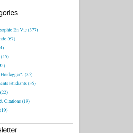
gories
osophie En Vie
(377)
nde
(67)
4)
(45)
35)
 Heidegger".
(35)
nts Étudiants
(35)
(22)
 & Citations
(19)
(19)
letter