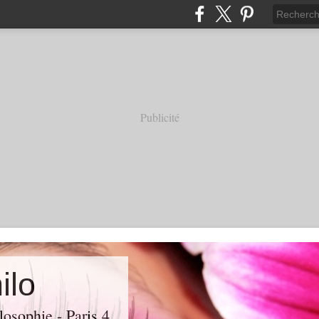
Publicité
ilo
losophie - Paris 4.