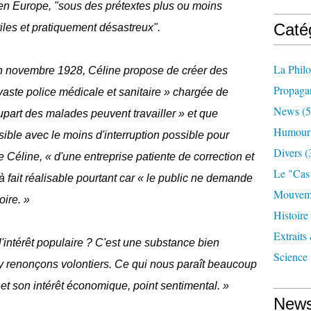
 en Europe, "sous des prétextes plus ou moins
Caté
futiles et pratiquement désastreux".
La Phil
en novembre 1928, Céline propose de créer des
Propaga
vaste police médicale et sanitaire » chargée de
News
(5
upart des malades peuvent travailler » et que
Humour
ossible avec le moins d'interruption possible pour
Divers
(
me Céline, « d'une entreprise patiente de correction et
Le "cas
t à fait réalisable pourtant car « le public ne demande
Mouveme
oire. »
Histoire
Extraits
'intérêt populaire ? C'est une substance bien
Science
 y renonçons volontiers. Ce qui nous paraît beaucoup
al et son intérêt économique, point sentimental. »
News