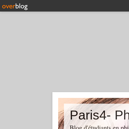
Paris4- Ph
Blog d'étudiants en phi