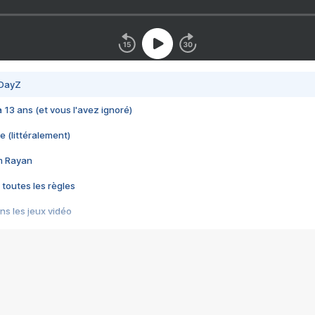
 DayZ
 a 13 ans (et vous l'avez ignoré)
e (littéralement)
im Rayan
 toutes les règles
s les jeux vidéo
us choquant de Rockstar ? - Le scandale BULLY
e plus moche de Steam
du RÊVE tourne au CAUCHEMAR
pendant 8 heures