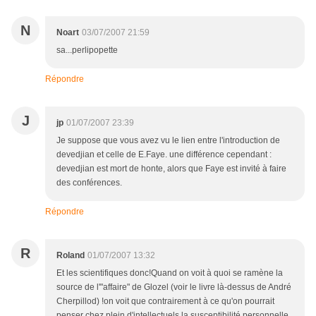
N
Noart
03/07/2007 21:59
sa...perlipopette
Répondre
J
jp
01/07/2007 23:39
Je suppose que vous avez vu le lien entre l'introduction de
devedjian et celle de E.Faye. une différence cependant :
devedjian est mort de honte, alors que Faye est invité à faire
des conférences.
Répondre
R
Roland
01/07/2007 13:32
Et les scientifiques donc!Quand on voit à quoi se ramène la
source de l'"affaire" de Glozel (voir le livre là-dessus de André
Cherpillod) !on voit que contrairement à ce qu'on pourrait
penser chez plein d'intellectuels la susceptibilité personnelle,