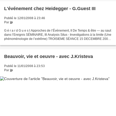
L'événement chez Heidegger - G.Guest III
Publié le 12/01/2008 à 23:46
Par
jp
G é r a r d G u e s t Approches de l’Événement, II De Temps & être — au saut
dans l’Ereignis SÉMINAIRE, III Analysis Situs - Investigations à la limite (Une
phénoménologie de l’extrême) TROISIEME SÉANCE 15 DECEMBRE 2007
Texte de la conférence documents...
Beauvoir, vie et oeuvre - avec J.Kristeva
Publié le 11/01/2008 à 23:53
Par
jp