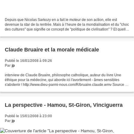
Depuis que Nicolas Sarkozy en a fait le moteur de son action, elle est
devenue la star de la rentrée. Mais à l’heure de la mondialisation et du "choc
des cultures" que signifie ce concept de "politique de civilisation" ? Et quelle
est la définition d’une...
Claude Bruaire et la morale médicale
Publié le 16/01/2008 à 09:26
Par
jp
interview de Claude Bruaire, philosophe catholique, auteur du livre Une
éthique pour la médecine, qui aborde ici l'avortement - âmes sensibles
s'abstenir ! http://www.dieu-parmi-nous.com/R/bruaire.claude.wmv Source :
Rencontres (Dieu parmi nous) Voir...
La perspective - Hamou, St-Giron, Vinciguerra
Publié le 15/01/2008 à 23:00
Par
jp