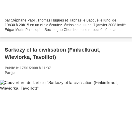
par Stéphane Paoli, Thomas Hugues et Raphaëlle Bacqué le lundi de
19h30 à 20h15 en un clic > écoutez l'émission du lundi 7 janvier 2008 invité
Edgar Morin Philosophe Sociologue Chercheur et directeur émérite au
CNRS Site de l'EHESS voir aussi Tous les...
Sarkozy et la civilisation (Finkielkraut,
Wieviorka, Tavoillot)
Publié le 17/01/2008 à 11:37
Par
jp