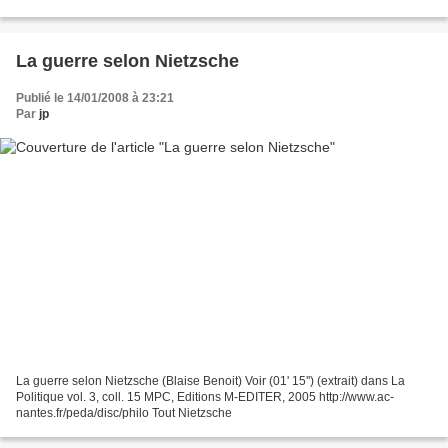
believe myself? You, me and everything...
La guerre selon Nietzsche
Publié le 14/01/2008 à 23:21
Par
jp
La guerre selon Nietzsche (Blaise Benoit) Voir (01' 15'') (extrait) dans La
Politique vol. 3, coll. 15 MPC, Editions M-EDITER, 2005 http://www.ac-
nantes.fr/peda/disc/philo Tout Nietzsche