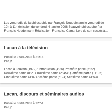
Les vendredis de la philosophie par François Noudelmann le vendredi de
10h à 11h émission du vendredi 4 janvier 2008 Beauvoir philosophe Par
François Noudelmann Réalisation: Françoise Camar Lors de son succès à
l'agrégation en même temps que Jean-Paul...
Lacan à la télévision
Publié le 07/01/2008 à 21:16
Par
jp
Lacan à Louvain (1972) : Introduction (4' 36) Première partie (5' 52)
Deuxième partie (8' 21) Troisième partie (2' 45) Quatrième partie (11' 05)
Cinquième partie (3' 07) Sixième partie (5' 24) Septième partie (3' 53)
Huitième partie (7' 59) Neuvième partie...
Lacan, discours et séminaires audios
Publié le 06/01/2008 à 22:51
Par
jp