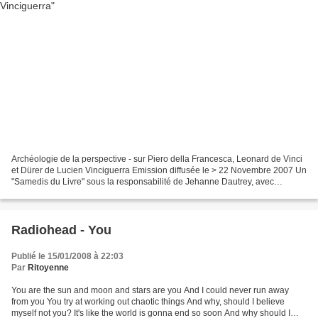
Archéologie de la perspective - sur Piero della Francesca, Leonard de Vinci
et Dürer de Lucien Vinciguerra Emission diffusée le > 22 Novembre 2007 Un
"Samedis du Livre" sous la responsabilité de Jehanne Dautrey, avec
Philippe Hamou, Baldine Saint-Girons...
Radiohead - You
Publié le 15/01/2008 à 22:03
Par
Ritoyenne
You are the sun and moon and stars are you And I could never run away
from you You try at working out chaotic things And why, should I believe
myself not you? It's like the world is gonna end so soon And why should I