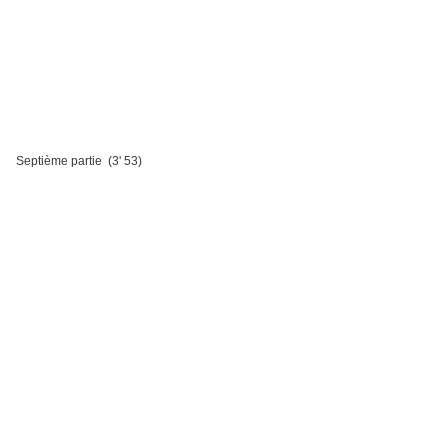
Septième partie (3' 53)