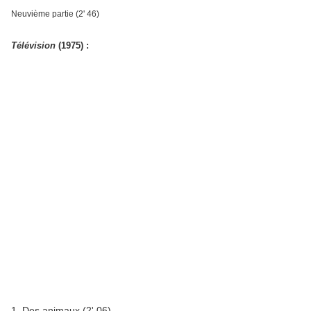
Neuvième partie (2' 46)
Télévision
(1975) :
1. Des animaux (2' 06)