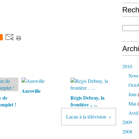
Rech
0
Arch
2010
Nove
Octo
Auroville
Juin
(
e de
Régis Debray, la
Mai
(
omplet !
frontière .. ...
Avril
Lacan à la télévision
2009
2008