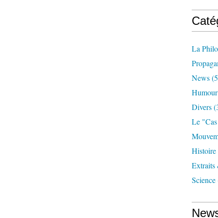
Caté
La Phil
Propaga
News
(5
Humour
Divers
(
Le "cas
Mouveme
Histoire
Extraits
Science
News