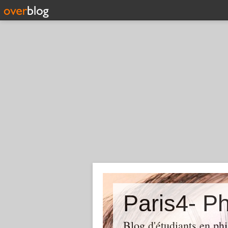
Paris4- Ph
Blog d'étudiants en phi