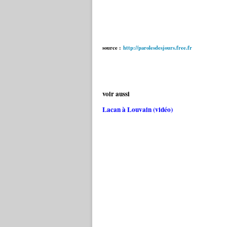
source :
http://parolesdesjours.free.fr
voir aussi
Lacan à Louvain (vidéo)