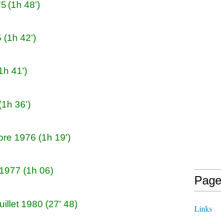
75
(1h 48')
 (1h 42')
1h 41')
(1h 36')
re 1976 (1h 19')
 1977 (1h 06)
Page
illet 1980 (27' 48)
Links