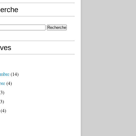
erche
ives
mbre
(14)
bre
(4)
3)
3)
(4)