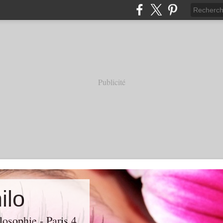
Publicité
ilo
losophie - Paris 4.