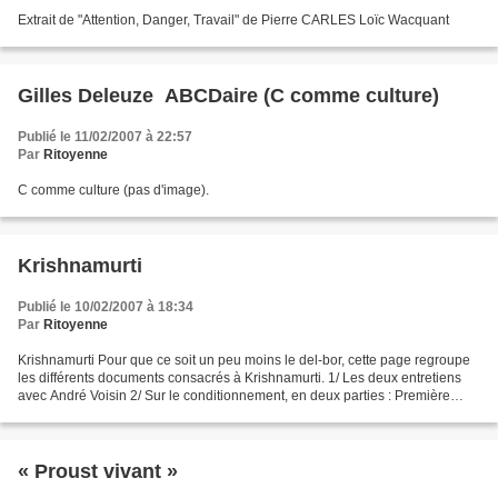
Extrait de "Attention, Danger, Travail" de Pierre CARLES Loïc Wacquant
Gilles Deleuze  ABCDaire (C comme culture)
Publié le 11/02/2007 à 22:57
Par
Ritoyenne
C comme culture (pas d'image).
Krishnamurti
Publié le 10/02/2007 à 18:34
Par
Ritoyenne
Krishnamurti Pour que ce soit un peu moins le del-bor, cette page regroupe
les différents documents consacrés à Krishnamurti. 1/ Les deux entretiens
avec André Voisin 2/ Sur le conditionnement, en deux parties : Première
partie Deuxième partie 3/ Le discours...
« Proust vivant »