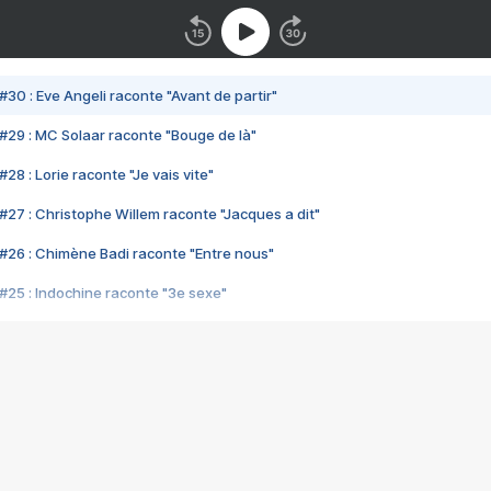
#30 : Eve Angeli raconte "Avant de partir"
#29 : MC Solaar raconte "Bouge de là"
28 : Lorie raconte "Je vais vite"
#27 : Christophe Willem raconte "Jacques a dit"
#26 : Chimène Badi raconte "Entre nous"
#25 : Indochine raconte "3e sexe"
#24 : Zaho raconte "C'est chelou"
#23 : Patrick Bruel raconte "Au café des délices"
#22 : Kyo raconte "Le chemin"
#21 : Nolwenn Leroy raconte "Cassé"
#20 : Patrick Hernandez raconte "Born to be alive"