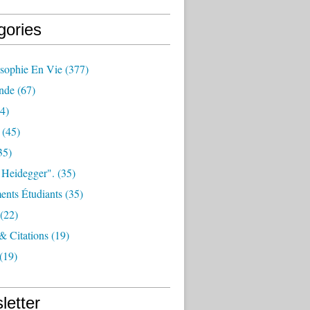
gories
osophie En Vie
(377)
nde
(67)
4)
(45)
35)
 Heidegger".
(35)
nts Étudiants
(35)
(22)
 & Citations
(19)
(19)
letter