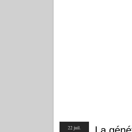
La géné
22 juil.