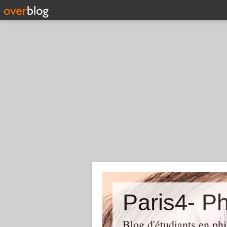
Paris4- Ph
Blog d'étudiants en phi