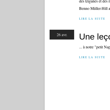
des tziganes et d
Benno Müller-Hill a
LIRE LA SUITE
Une leço
26 avr.
... à notre "petit Na
LIRE LA SUITE