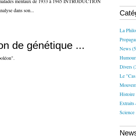
es malades mentaux de 1933 à 1945 INTRODUCTION
nalyse dans son...
Caté
La Phil
Propaga
n de génétique ...
News
(5
Humour
poléon".
Divers
(
Le "cas
Mouveme
Histoire
Extraits
Science
News