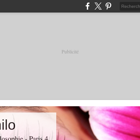
Publicité
ilo
losophie - Paris 4.