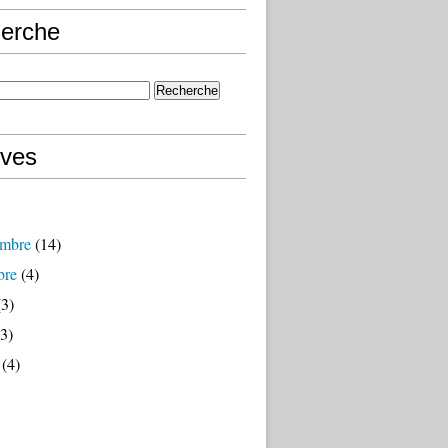
erche
ives
mbre
(14)
bre
(4)
3)
3)
(4)