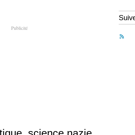
Suiv
Publicité
tique, science nazie