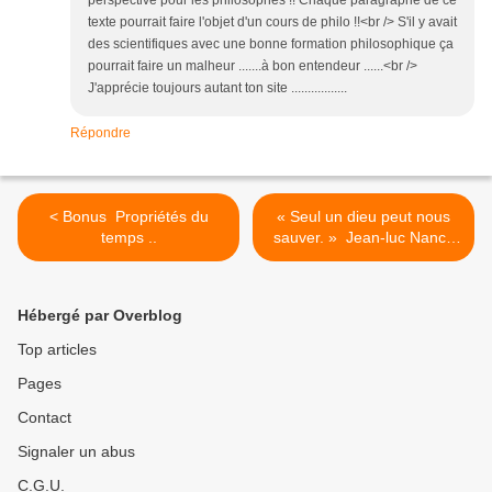
perspective pour les philosophes !! Chaque paragraphe de ce
texte pourrait faire l'objet d'un cours de philo !!<br /> S'il y avait
des scientifiques avec une bonne formation philosophique ça
pourrait faire un malheur .......à bon entendeur ......<br />
J'apprécie toujours autant ton site .................
Répondre
< Bonus  Propriétés du
« Seul un dieu peut nous
temps ..
sauver. »  Jean-luc Nancy
sur Heidegger >
Hébergé par Overblog
Top articles
Pages
Contact
Signaler un abus
C.G.U.