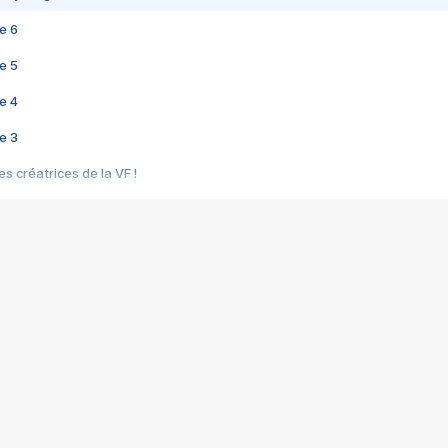
e 6
e 5
e 4
e 3
s créatrices de la VF !
e 2
e 1
e Mektoub My Love arrive enfin ! Rencontre avec Shaïn Boumedine et Sal
i : après Toni en famille
elle réalise le bouleversant Dites lui que je l'aime
ais ! Rencontre autour de Vie privée de Rebecca Zlotowski
 de Marguerite, Grave... Rencontre avec Ella Rumpf