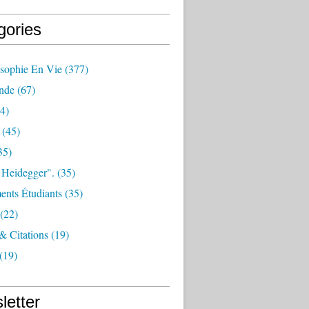
gories
osophie En Vie
(377)
nde
(67)
4)
(45)
35)
 Heidegger".
(35)
nts Étudiants
(35)
(22)
 & Citations
(19)
(19)
letter