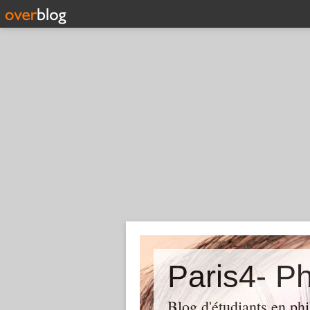
Paris4- Ph
Blog d'étudiants en phi