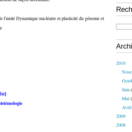
Rech
 l'unité Dynamique nucléaire et plasticité du génome et
se
Arch
2010
Nove
Octo
Juin
(
éo)
Mai
(
pistémologie
Avril
2009
2008