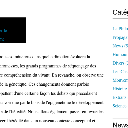
Caté
La Phil
Propaga
News
(5
Humour
nous examinerons dans quelle direction évoluera la
Divers
(
 promesses, les grands programmes de séquençage des
Le "cas
re compréhension du vivant. En revanche, on observe une
Mouveme
 de la génétique. Ces changements donnent parfois
Histoire
ppellent d'une certaine façon les débats qui précédaient
Extraits
s voir que par le biais de l'épigénétique le développement
Science
de de l'hérédité. Nous allons également passer en revue les
lacer l'hérédité dans un nouveau contexte conceptuel et
News