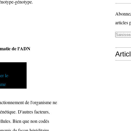
hénotype-génotype.
Abonnez-
articles 
rématie de l'ADN
Artic
onctionnement de l'organisme ne
génétique. D'autres facteurs,
cellules. Bien que non codés
ransmis de façon héréditaire.