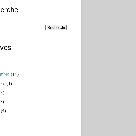
erche
ives
mbre
(14)
bre
(4)
3)
3)
(4)