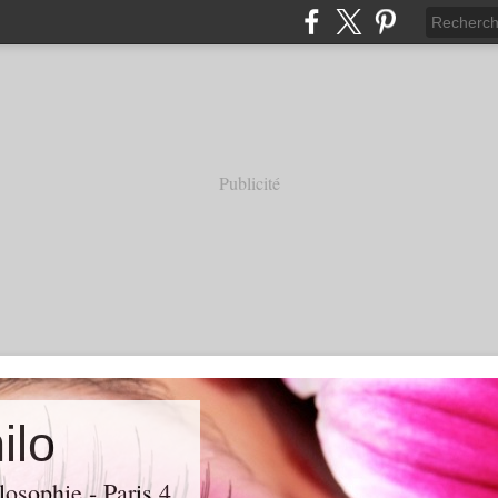
Publicité
ilo
losophie - Paris 4.