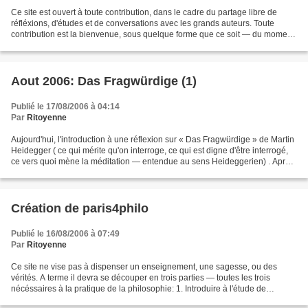
Ce site est ouvert à toute contribution, dans le cadre du partage libre de
réfléxions, d'études et de conversations avec les grands auteurs. Toute
contribution est la bienvenue, sous quelque forme que ce soit — du moment
qu'elle se déploie sur le terrain...
Aout 2006: Das Fragwürdige (1)
Publié le 17/08/2006 à 04:14
Par
Ritoyenne
Aujourd'hui, l'introduction à une réflexion sur « Das Fragwürdige » de Martin
Heidegger ( ce qui mérite qu'on interroge, ce qui est digne d'être interrogé,
ce vers quoi mène la méditation — entendue au sens Heideggerien) . Après
cette brève introduction...
Création de paris4philo
Publié le 16/08/2006 à 07:49
Par
Ritoyenne
Ce site ne vise pas à dispenser un enseignement, une sagesse, ou des
vérités. A terme il devra se découper en trois parties — toutes les trois
nécéssaires à la pratique de la philosophie: 1. Introduire à l'étude de
l'histoire de la philosophie. 2. Parcourir...