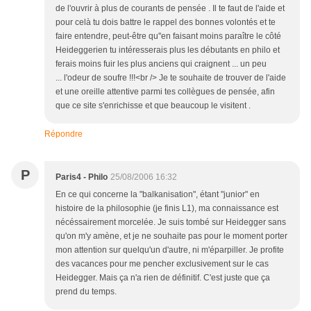
de l'ouvrir à plus de courants de pensée . Il te faut de l'aide et
pour celà tu dois battre le rappel des bonnes volontés et te
faire entendre, peut-être qu''en faisant moins paraître le côté
Heideggerien tu intéresserais plus les débutants en philo et
ferais moins fuir les plus anciens qui craignent ... un peu
... l'odeur de soufre !!!<br /> Je te souhaite de trouver de l'aide
et une oreille attentive parmi tes collègues de pensée, afin
que ce site s'enrichisse et que beaucoup le visitent .
Répondre
P
Paris4 - Philo
25/08/2006 16:32
En ce qui concerne la "balkanisation", étant "junior" en
histoire de la philosophie (je finis L1), ma connaissance est
nécéssairement morcelée. Je suis tombé sur Heidegger sans
qu'on m'y amène, et je ne souhaite pas pour le moment porter
mon attention sur quelqu'un d'autre, ni m'éparpiller. Je profite
des vacances pour me pencher exclusivement sur le cas
Heidegger. Mais ça n'a rien de définitif. C'est juste que ça
prend du temps.