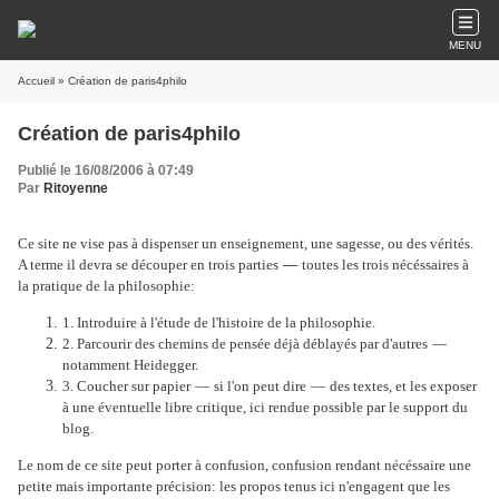
MENU
Accueil
» Création de paris4philo
Création de paris4philo
Publié le 16/08/2006 à 07:49
Par
Ritoyenne
Ce site ne vise pas à dispenser un enseignement, une sagesse, ou des vérités.
A terme il devra se découper en trois parties
—
toutes les trois nécéssaires à
la pratique de la philosophie:
1. Introduire à l'étude de l'histoire de la philosophie.
2. Parcourir des chemins de pensée déjà déblayés par d'autres
—
notamment Heidegger.
3. Coucher sur papier
—
si l'on peut dire
—
des textes, et les exposer
à une éventuelle libre critique, ici rendue possible par le support du
blog.
Le nom de ce site peut porter à confusion, confusion rendant nécéssaire une
petite mais importante précision: les propos tenus ici n'engagent que les