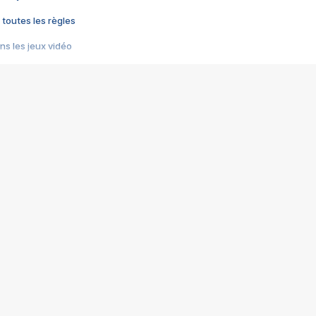
 toutes les règles
s les jeux vidéo
us choquant de Rockstar ? - Le scandale BULLY
e plus moche de Steam
du RÊVE tourne au CAUCHEMAR
pendant 8 heures
it… à tort
umiliés par un jeu vidéo
ire - Final Fantasy 8
ti un empire - Age of Empires
story DOFUS
tard, il crée l'un des pires jeux de tous les temps, MindsEye.