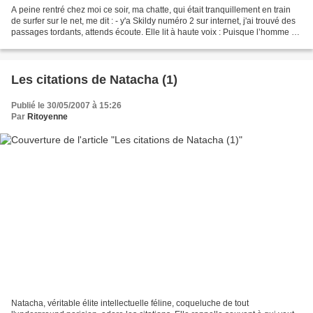
A peine rentré chez moi ce soir, ma chatte, qui était tranquillement en train
de surfer sur le net, me dit : - y'a Skildy numéro 2 sur internet, j'ai trouvé des
passages tordants, attends écoute. Elle lit à haute voix : Puisque l’homme -
en étant que...
Les citations de Natacha (1)
Publié le 30/05/2007 à 15:26
Par
Ritoyenne
Natacha, véritable élite intellectuelle féline, coqueluche de tout