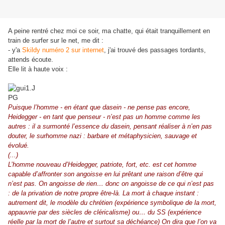
A peine rentré chez moi ce soir, ma chatte, qui était tranquillement en
train de surfer sur le net, me dit :
- y'a
Skildy numéro 2 sur internet
, j'ai trouvé des passages tordants,
attends écoute.
Elle lit à haute voix :
Puisque l’homme - en étant que dasein - ne pense pas encore,
Heidegger - en tant que penseur - n’est pas un homme comme les
autres : il a surmonté l’essence du dasein, pensant réaliser à n’en pas
douter, le surhomme nazi : barbare et métaphysicien, sauvage et
évolué.
(...)
L’homme nouveau d’Heidegger, patriote, fort, etc. est cet homme
capable d’affronter son angoisse en lui prêtant une raison d’être qui
n’est pas. On angoisse de rien… donc on angoisse de ce qui n’est pas
: de la privation de notre propre être-là. La mort à chaque instant :
autrement dit, le modèle du chrétien (expérience symbolique de la mort,
appauvrie par des siècles de cléricalisme) ou… du SS (expérience
réelle par la mort de l’autre et surtout sa déchéance) On dira que l’on va