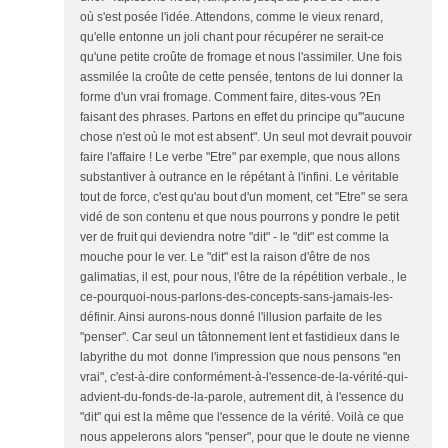
où s'est posée l'idée. Attendons, comme le vieux renard,
qu'elle entonne un joli chant pour récupérer ne serait-ce
qu'une petite croûte de fromage et nous l'assimiler. Une fois
assmilée la croûte de cette pensée, tentons de lui donner la
forme d'un vrai fromage. Comment faire, dites-vous ?En
faisant des phrases. Partons en effet du principe qu'"aucune
chose n'est où le mot est absent". Un seul mot devrait pouvoir
faire l'affaire ! Le verbe "Etre" par exemple, que nous allons
substantiver à outrance en le répétant à l'infini. Le véritable
tout de force, c'est qu'au bout d'un moment, cet "Etre" se sera
vidé de son contenu et que nous pourrons y pondre le petit
ver de fruit qui deviendra notre "dit" - le "dit" est comme la
mouche pour le ver. Le "dit" est la raison d'être de nos
galimatias, il est, pour nous, l'être de la répétition verbale., le
ce-pourquoi-nous-parlons-des-concepts-sans-jamais-les-
définir. Ainsi aurons-nous donné l'illusion parfaite de les
"penser". Car seul un tâtonnement lent et fastidieux dans le
labyrithe du mot donne l'impression que nous pensons "en
vrai", c'est-à-dire conformément-à-l'essence-de-la-vérité-qui-
advient-du-fonds-de-la-parole, autrement dit, à l'essence du
"dit" qui est la même que l'essence de la vérité. Voilà ce que
nous appelerons alors "penser", pour que le doute ne vienne