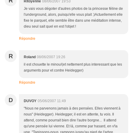
R
Ritoyenne
08/06/2007 19:53
Je vais vous dégoter d'autres photos de la princesse féline de
l'underground, alors, puisqu'elle vous plait :)Actuellement elle
fixe le parquet, elle semble être dans une méditation intense,
dieu seul sait quel en est l'objet !
Répondre
R
Roland
08/06/2007 19:26
il est chouette le minou!(et nettement plus interessant que les
arguments pour et contre Heidegger)
Répondre
D
DUVOY
05/06/2007 11:49
"Nous ne parvenons jamais à des pensées. Elles viennent à
nous" (Heidegger). Heidegger, il est en attente, tu vois. Il
attend, comme pourrait bien dire l'autre borgne... Il attend
qu'une pensée lui vienne. Et là, comme par hasard, en v'la
une. "Tapissons-nous, rampons jusqu'au pied de l'arbre