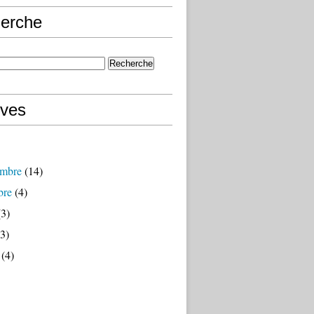
erche
ives
mbre
(14)
bre
(4)
3)
3)
(4)