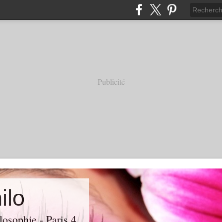
Publicité
ilo
losophie - Paris 4.