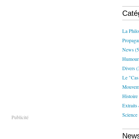
Caté
La Phil
Propaga
News
(5
Humour
Divers
(
Le "cas
Mouveme
Histoire
Extraits
Science
Publicité
News