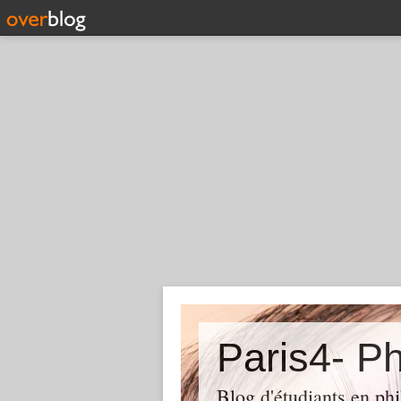
Paris4- Ph
Blog d'étudiants en phi