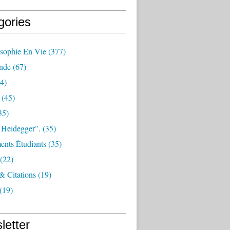
gories
osophie En Vie
(377)
nde
(67)
4)
(45)
35)
 Heidegger".
(35)
nts Étudiants
(35)
(22)
 & Citations
(19)
(19)
letter