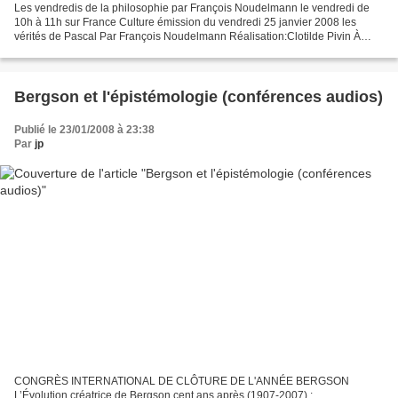
Les vendredis de la philosophie par François Noudelmann le vendredi de
10h à 11h sur France Culture émission du vendredi 25 janvier 2008 les
vérités de Pascal Par François Noudelmann Réalisation:Clotilde Pivin À
chacun son Pascal : pour les uns il fut...
Bergson et l'épistémologie (conférences audios)
Publié le 23/01/2008 à 23:38
Par
jp
CONGRÈS INTERNATIONAL DE CLÔTURE DE L'ANNÉE BERGSON
L’Évolution créatrice de Bergson cent ans après (1907-2007) :