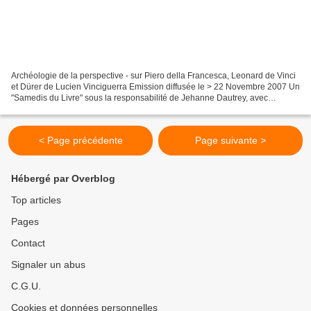
Archéologie de la perspective - sur Piero della Francesca, Leonard de Vinci
et Dürer de Lucien Vinciguerra Emission diffusée le > 22 Novembre 2007 Un
"Samedis du Livre" sous la responsabilité de Jehanne Dautrey, avec
Philippe Hamou, Baldine Saint-Girons...
< Page précédente
Page suivante >
Hébergé par Overblog
Top articles
Pages
Contact
Signaler un abus
C.G.U.
Cookies et données personnelles