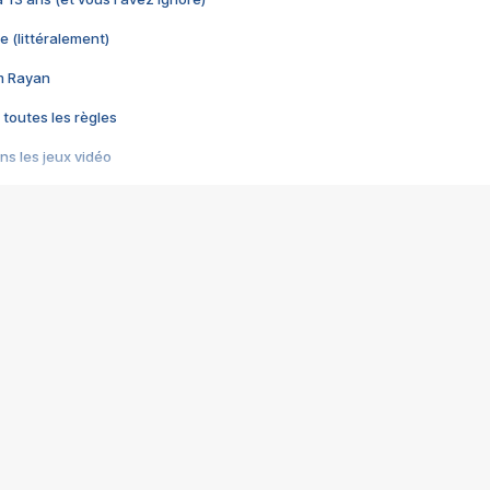
e (littéralement)
im Rayan
 toutes les règles
s les jeux vidéo
us choquant de Rockstar ? - Le scandale BULLY
e plus moche de Steam
du RÊVE tourne au CAUCHEMAR
pendant 8 heures
it… à tort
umiliés par un jeu vidéo
ire - Final Fantasy 8
ti un empire - Age of Empires