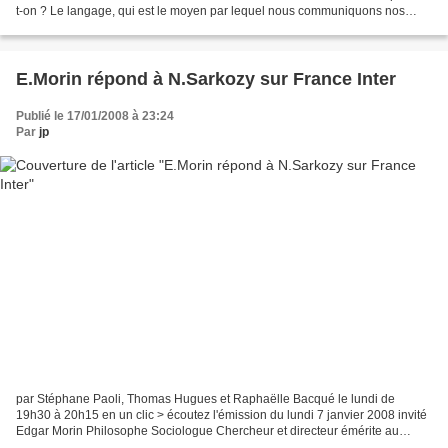
t-on ? Le langage, qui est le moyen par lequel nous communiquons nos
pensées à autrui, n¿est-il pas aussi le...
E.Morin répond à N.Sarkozy sur France Inter
Publié le 17/01/2008 à 23:24
Par
jp
par Stéphane Paoli, Thomas Hugues et Raphaëlle Bacqué le lundi de
19h30 à 20h15 en un clic > écoutez l'émission du lundi 7 janvier 2008 invité
Edgar Morin Philosophe Sociologue Chercheur et directeur émérite au
CNRS Site de l'EHESS voir aussi Tous les...