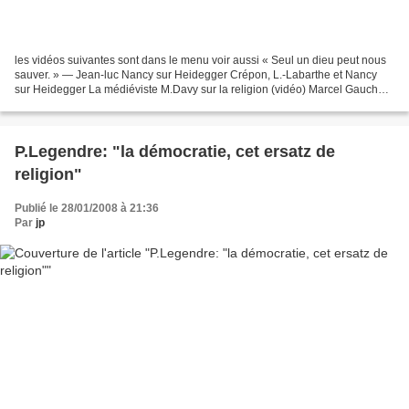
les vidéos suivantes sont dans le menu voir aussi « Seul un dieu peut nous
sauver. » — Jean-luc Nancy sur Heidegger Crépon, L.-Labarthe et Nancy
sur Heidegger La médiéviste M.Davy sur la religion (vidéo) Marcel Gauchet:
politique et religion (vidéos)
P.Legendre: "la démocratie, cet ersatz de
religion"
Publié le 28/01/2008 à 21:36
Par
jp