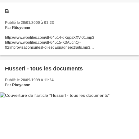
B
Publié le 20/01/2000 à 01:23
Par
Ritoyenne
http://www.woofiles.com/dl-64514-qKqpsXXV-01.mp3
http://www.woofiles.com/dl-64515-K3A5cnQj-
02ImprovisationsurlesFoliesdEspagneextraits.mp3
http://www.woofiles.com/dl-64516-kSf6d5iG-
02VivaldiHeroesPhilippeJarousskyJeanChristopheSpinosiEnsembleMatheu
s.mp3...
Husserl - tous les documents
Publié le 20/09/1999 à 11:34
Par
Ritoyenne