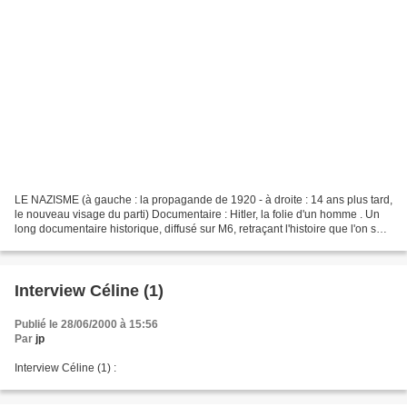
LE NAZISME (à gauche : la propagande de 1920 - à droite : 14 ans plus tard,
le nouveau visage du parti) Documentaire : Hitler, la folie d'un homme . Un
long documentaire historique, diffusé sur M6, retraçant l'histoire que l'on sait.
Vivre sous le IIIe...
Interview Céline (1)
Publié le 28/06/2000 à 15:56
Par
jp
Interview Céline (1) :