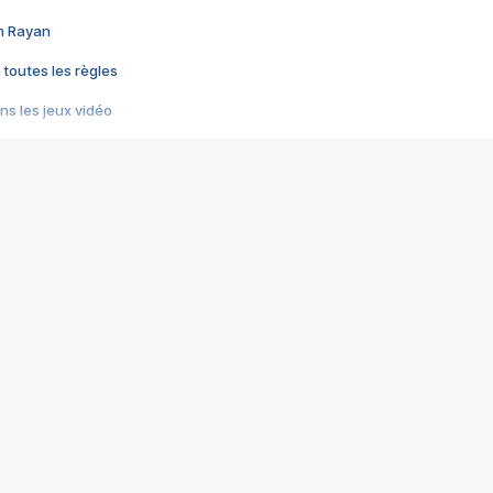
im Rayan
 toutes les règles
s les jeux vidéo
us choquant de Rockstar ? - Le scandale BULLY
e plus moche de Steam
du RÊVE tourne au CAUCHEMAR
pendant 8 heures
it… à tort
umiliés par un jeu vidéo
ire - Final Fantasy 8
ti un empire - Age of Empires
story DOFUS