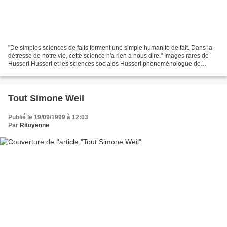
"De simples sciences de faits forment une simple humanité de fait. Dans la
détresse de notre vie, cette science n'a rien à nous dire." Images rares de
Husserl Husserl et les sciences sociales Husserl phénoménologue de
l'extrême (G.Guest) L'oeuvre d'art...
Tout Simone Weil
Publié le 19/09/1999 à 12:03
Par
Ritoyenne