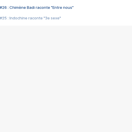
#26 : Chimène Badi raconte "Entre nous"
#25 : Indochine raconte "3e sexe"
#24 : Zaho raconte "C'est chelou"
#23 : Patrick Bruel raconte "Au café des délices"
#22 : Kyo raconte "Le chemin"
#21 : Nolwenn Leroy raconte "Cassé"
#20 : Patrick Hernandez raconte "Born to be alive"
#19 : Lorie raconte "Près de moi"
#18 : Michael Jones raconte "A nos actes manqués" (avec Jean-Jacque
#17 : Khaled raconte "Aïcha"
#16 : Corneille raconte "Parce qu'on vient de loin"
#15 : Indochine raconte "L'aventurier"