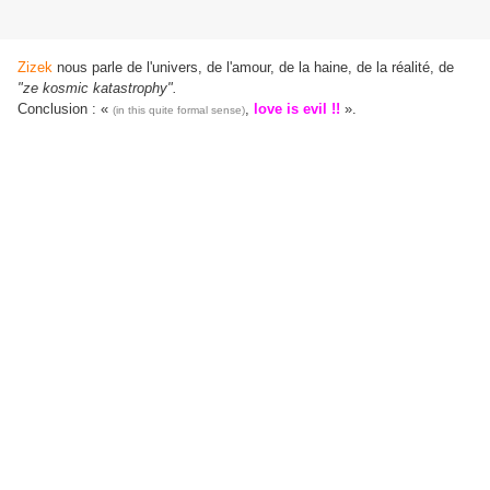
Zizek
nous parle de l'univers, de l'amour, de la haine, de la réalité, de
"ze kosmic katastrophy".
Conclusion :
«
,
love is evil !!
».
(in this quite formal sense)