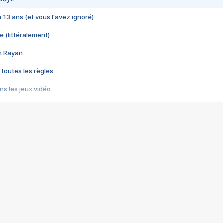
 a 13 ans (et vous l'avez ignoré)
e (littéralement)
im Rayan
 toutes les règles
s les jeux vidéo
us choquant de Rockstar ? - Le scandale BULLY
e plus moche de Steam
du RÊVE tourne au CAUCHEMAR
pendant 8 heures
it… à tort
umiliés par un jeu vidéo
ire - Final Fantasy 8