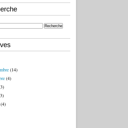
erche
ives
mbre
(14)
bre
(4)
3)
3)
(4)