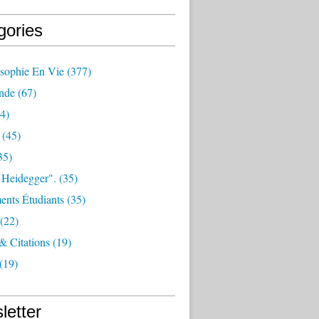
gories
osophie En Vie
(377)
nde
(67)
4)
(45)
35)
 Heidegger".
(35)
nts Étudiants
(35)
(22)
 & Citations
(19)
(19)
letter