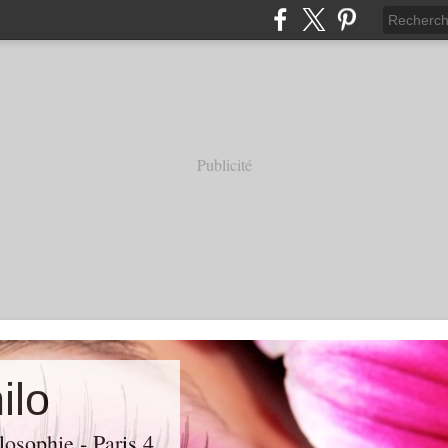
Publicité
ilo
losophie - Paris 4.