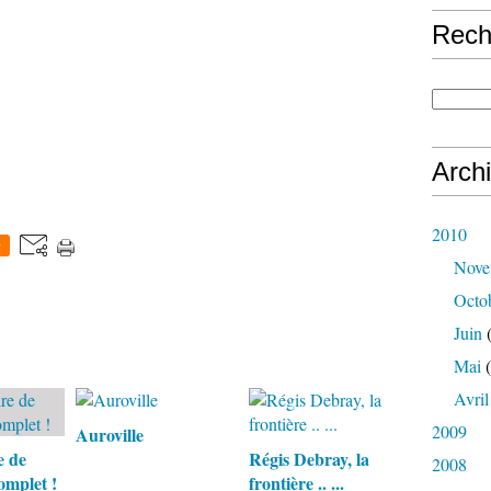
Rech
Arch
2010
0
Nove
Octo
Juin
(
Mai
(
Avril
2009
Auroville
e de
Régis Debray, la
2008
omplet !
frontière .. ...