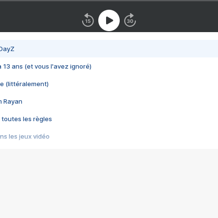
 DayZ
 a 13 ans (et vous l'avez ignoré)
e (littéralement)
im Rayan
 toutes les règles
s les jeux vidéo
us choquant de Rockstar ? - Le scandale BULLY
e plus moche de Steam
du RÊVE tourne au CAUCHEMAR
pendant 8 heures