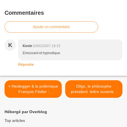
Commentaires
Ajouter un commentaire
K
Kevin
03/02/2007 18:33
Emouvant et hypnotique.
Répondre
< Heidegger & la polémique
Dilgo, le philosophe
 François Fédier :
président  lettre ouverte à
Mécanique de la
M. Romano, professeur à
diffamation
Paris4 >
Hébergé par Overblog
Top articles