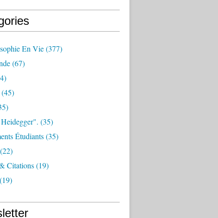
gories
osophie En Vie
(377)
nde
(67)
4)
(45)
35)
 Heidegger".
(35)
nts Étudiants
(35)
(22)
 & Citations
(19)
(19)
letter