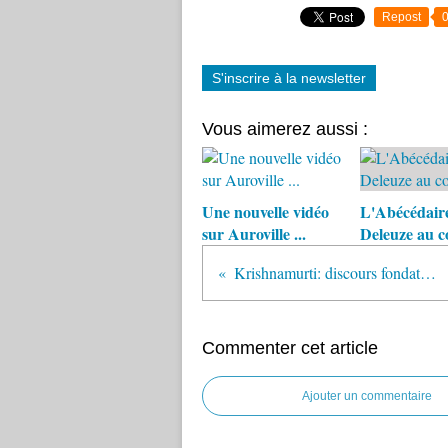
Repost
S'inscrire à la newsletter
Vous aimerez aussi :
Une nouvelle vidéo
L'Abécédair
sur Auroville ...
Deleuze au c
Krishnamurti: discours fondateur (2/2)
Commenter cet article
Ajouter un commentaire