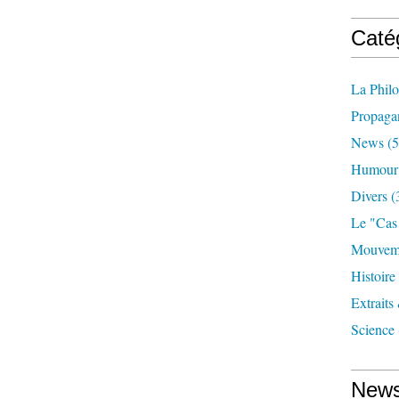
Caté
La Phil
Propaga
News
(5
Humour
Divers
(
Le "cas
Mouveme
Histoire
Extraits
Science
News