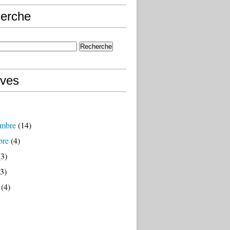
erche
ives
mbre
(14)
bre
(4)
3)
3)
(4)