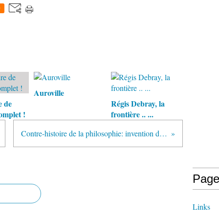
0
Auroville
e de
Régis Debray, la
omplet !
frontière .. ...
Contre-histoire de la philosophie: invention de jésus(6)
Page
Links