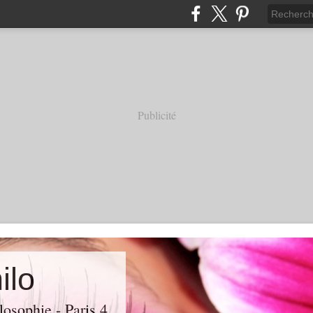
Publicité
ilo
losophie - Paris 4.