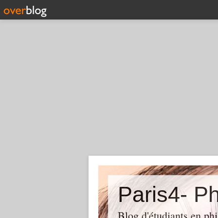
Paris4- Ph
Blog d'étudiants en phi