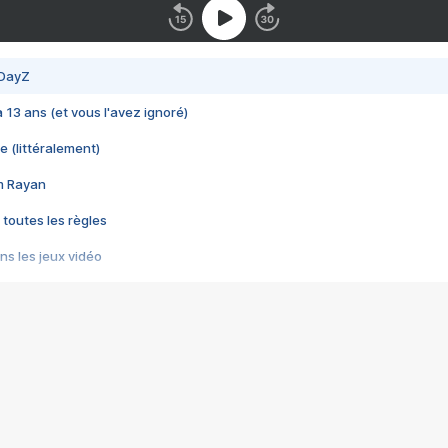
 DayZ
 a 13 ans (et vous l'avez ignoré)
e (littéralement)
im Rayan
 toutes les règles
s les jeux vidéo
us choquant de Rockstar ? - Le scandale BULLY
e plus moche de Steam
du RÊVE tourne au CAUCHEMAR
pendant 8 heures
it… à tort