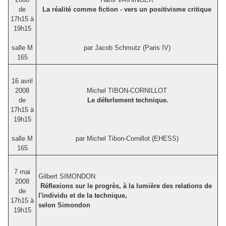
de
La réalité comme fiction - vers un positivisme critique
17h15 à
19h15
salle M
par Jacob Schmutz (Paris IV)
165
16 avril
2008
Michel TIBON-CORNILLOT
de
Le déferlement technique.
17h15 à
19h15
salle M
par Michel Tibon-Cornillot (EHESS)
165
7 mai
Gilbert SIMONDON
2008
Réflexions sur le progrès, à la lumière des relations de
de
l'individu et de la technique,
17h15 à
selon Simondon
19h15