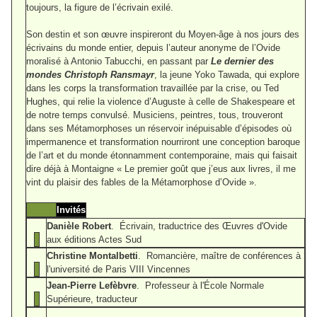
toujours, la figure de l’écrivain exilé.
Son destin et son œuvre inspireront du Moyen-âge à nos jours des
écrivains du monde entier, depuis l’auteur anonyme de l’Ovide
moralisé à Antonio Tabucchi, en passant par
Le dernier des
mondes Christoph Ransmayr
, la jeune Yoko Tawada, qui explore
dans les corps la transformation travaillée par la crise, ou Ted
Hughes, qui relie la violence d’Auguste à celle de Shakespeare et
de notre temps convulsé. Musiciens, peintres, tous, trouveront
dans ses Métamorphoses un réservoir inépuisable d’épisodes où
impermanence et transformation nourriront une conception baroque
de l’art et du monde étonnamment contemporaine, mais qui faisait
dire déjà à Montaigne « Le premier goût que j’eus aux livres, il me
vint du plaisir des fables de la Métamorphose d’Ovide ».
Invités
Danièle Robert
. Écrivain, traductrice des Œuvres d'Ovide
aux éditions Actes Sud
Christine Montalbetti
. Romancière, maître de conférences à
l'université de Paris VIII Vincennes
Jean-Pierre Lefèbvre
. Professeur à l'École Normale
Supérieure, traducteur