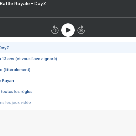
 Battle Royale - DayZ
 DayZ
 a 13 ans (et vous l'avez ignoré)
e (littéralement)
im Rayan
 toutes les règles
s les jeux vidéo
us choquant de Rockstar ? - Le scandale BULLY
e plus moche de Steam
du RÊVE tourne au CAUCHEMAR