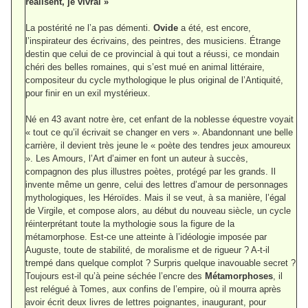
réalisent, je vivrai »
La postérité ne l’a pas démenti.
Ovide
a été, est encore,
l’inspirateur des écrivains, des peintres, des musiciens. Étrange
destin que celui de ce provincial à qui tout a réussi, ce mondain
chéri des belles romaines, qui s’est mué en animal littéraire,
compositeur du cycle mythologique le plus original de l’Antiquité,
pour finir en un exil mystérieux.
Né en 43 avant notre ère, cet enfant de la noblesse équestre voyait
« tout ce qu’il écrivait se changer en vers ». Abandonnant une belle
carrière, il devient très jeune le « poète des tendres jeux amoureux
». Les Amours, l’Art d’aimer en font un auteur à succès,
compagnon des plus illustres poètes, protégé par les grands. Il
invente même un genre, celui des lettres d’amour de personnages
mythologiques, les Héroïdes. Mais il se veut, à sa manière, l’égal
de Virgile, et compose alors, au début du nouveau siècle, un cycle
réinterprétant toute la mythologie sous la figure de la
métamorphose. Est-ce une atteinte à l’idéologie imposée par
Auguste, toute de stabilité, de moralisme et de rigueur ? A-t-il
trempé dans quelque complot ? Surpris quelque inavouable secret ?
Toujours est-il qu’à peine séchée l’encre des
Métamorphoses
, il
est relégué à Tomes, aux confins de l’empire, où il mourra après
avoir écrit deux livres de lettres poignantes, inaugurant, pour