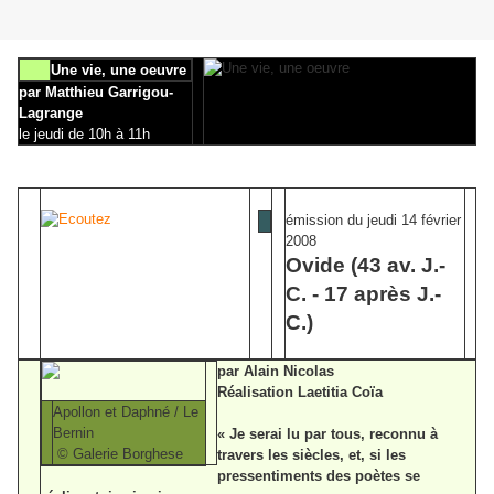
Une vie, une oeuvre
par Matthieu Garrigou-
Lagrange
le jeudi de 10h à 11h
émission du jeudi 14 février
2008
Ovide (43 av. J.-
C. - 17 après J.-
C.)
par Alain Nicolas
Réalisation Laetitia Coïa
Apollon et Daphné / Le
Bernin
« Je serai lu par tous, reconnu à
© Galerie Borghese
travers les siècles, et, si les
pressentiments des poètes se