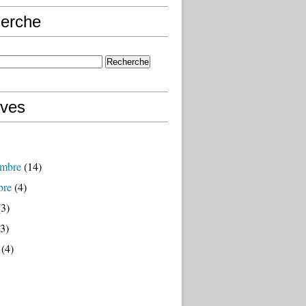
erche
ives
mbre
(14)
bre
(4)
3)
3)
(4)