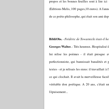
propos et les bonnes feuilles sont à lire
ici
(Editions Melis, 100 pages,10 euros). A l'anno
de ce poète-philosophe, qui était son ami dep
BibliObs.
-
Frédéric de Towarnicki était-il h
Georges Walter.
- Très heureux. Hospitalisé il
lui relise les poèmes - il était presque 
perfectionniste, qui bannissait banalités et 
textes - et je relisais les siens: il travaillait
ce qui clochait. Il avait la merveilleuse facu
véritable don poétique. A 20 ans, c'était u
l'épuisement...