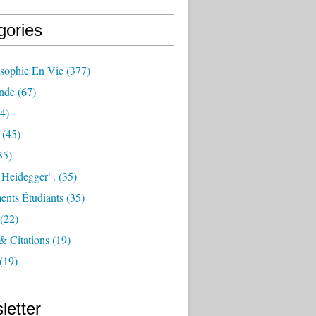
gories
osophie En Vie
(377)
nde
(67)
4)
(45)
35)
 Heidegger".
(35)
nts Étudiants
(35)
(22)
 & Citations
(19)
(19)
letter