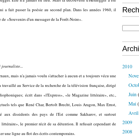
egger. Elle n'a jamais eu lieu. Mais la découverte d'Heidegger a été
Rech
i a fait passer la poésie au second plan. Dans les années 1960, il
tre de «Souvenirs d'un messager de la Forêt-Noire».
Arch
2010
 journaliste...
Nove
rnaux, mais n'a jamais voulu s'attacher à aucun et a toujours vécu une
Octo
 travaillé au Service de la recherche de la télévision française, dirigé
Juin
(
adiophoniques; écrit dans «l'Express», «le Magazine littéraire», etc.,
Mai
(
ectuels tels que René Char, Bertolt Brecht, Louis Aragon, Max Ernst,
Avril
essé aux dissidents des pays de l'Est comme Sakharov, et surtout
2009
 littéraire», le premier récit de sa détention. Il refusait cependant de
2008
ter une ligne au flot des écrits contemporains.