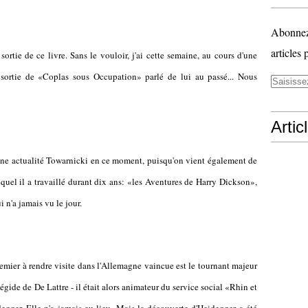
Abonnez-
articles 
ortie de ce livre. Sans le vouloir, j'ai cette semaine, au cours d'une
 sortie de «Coplas sous Occupation» parlé de lui au passé... Nous
Artic
taine actualité Towarnicki en ce moment, puisqu'on vient également de
uquel il a travaillé durant dix ans: «les Aventures de Harry Dickson»,
i n'a jamais vu le jour.
remier à rendre visite dans l'Allemagne vaincue est le tournant majeur
l'égide de De Lattre - il était alors animateur du service social «Rhin et