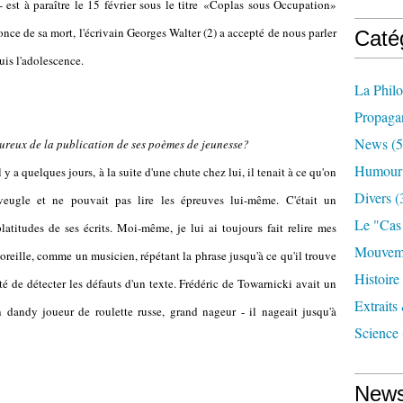
- est à paraître le 15 février sous le titre
«Coplas sous Occupation»
nce de sa mort, l'écrivain Georges Walter (2) a accepté de nous parler
Caté
uis l'adolescence.
La Phil
Propaga
News
(5
eureux de la publication de ses poèmes de jeunesse?
Humour
 y a quelques jours, à la suite d'une chute chez lui, il tenait à ce qu'on
Divers
(
aveugle et ne pouvait pas lire les épreuves lui-même. C'était un
Le "cas
platitudes de ses écrits. Moi-même, je lui ai toujours fait relire mes
Mouveme
 à l'oreille, comme un musicien, répétant la phrase jusqu'à ce qu'il trouve
Histoire
lté de détecter les défauts d'un texte. Frédéric de Towarnicki avait un
Extraits
n dandy joueur de roulette russe, grand nageur - il nageait jusqu'à
Science
News