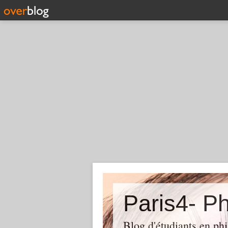
Paris4- Ph
Blog d'étudiants en phi