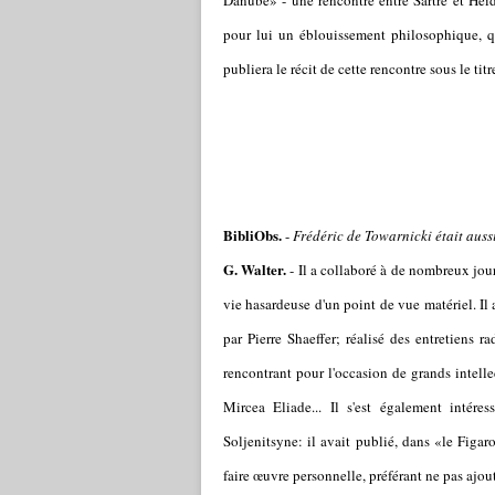
Danube» - une rencontre entre Sartre et Heid
pour lui un éblouissement philosophique, qu
publiera le récit de cette rencontre sous le ti
BibliObs.
-
Frédéric de Towarnicki était aussi
G. Walter.
- Il a collaboré à de nombreux jou
vie hasardeuse d'un point de vue matériel. Il a
par Pierre Shaeffer; réalisé des entretiens r
rencontrant pour l'occasion de grands intell
Mircea Eliade... Il s'est également intér
Soljenitsyne: il avait publié, dans «le Figaro
faire œuvre personnelle, préférant ne pas ajou