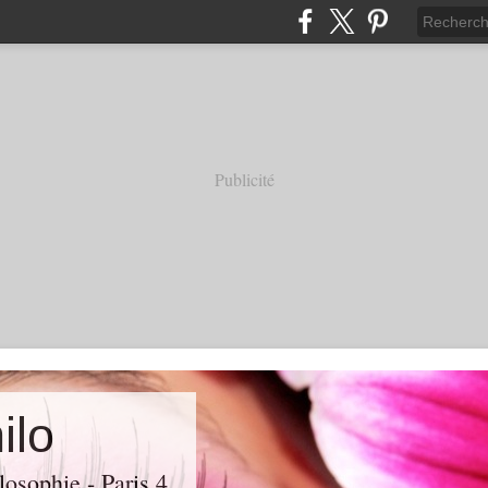
Publicité
ilo
losophie - Paris 4.