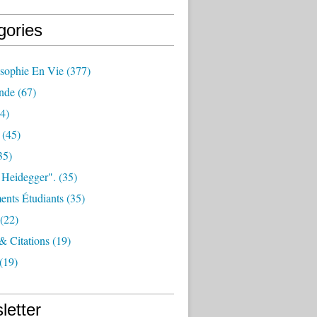
gories
osophie En Vie
(377)
nde
(67)
4)
(45)
35)
 Heidegger".
(35)
nts Étudiants
(35)
(22)
 & Citations
(19)
(19)
letter