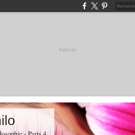
Publicité
ilo
losophie - Paris 4.