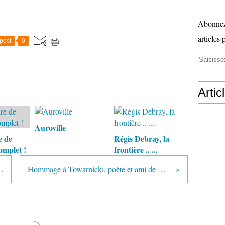
Abonnez-
articles 
post
0
Artic
Auroville
e de
Régis Debray, la
omplet !
frontière .. ...
mes (sur la RFID)
Hommage à Towarnicki, poète et ami de Heidegger