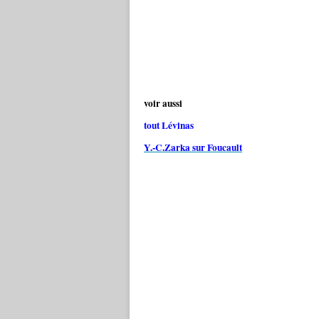
voir aussi
tout Lévinas
Y.-C.Zarka sur Foucault