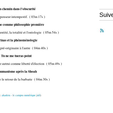
 chemin dans l'obscurité
Suiv
 penseur intempestif.
( 03m 17s )
ue comme philosophie première
dentité, la totalité et l'ontologie
( 05m 54s )
inas et la phénoménologie
 pré-originaire à l'autre
( 04m 40s )
Tu ne me tueras point
r autrui comme liberté d'élection
( 05m 49s )
humanisme après la Shoah
e le retour de la barbarie
( 04m 30s )
:
akadem - le campus numérique juif
)