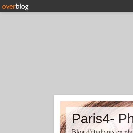
Paris4- Ph
Blog d'étudiants en phi