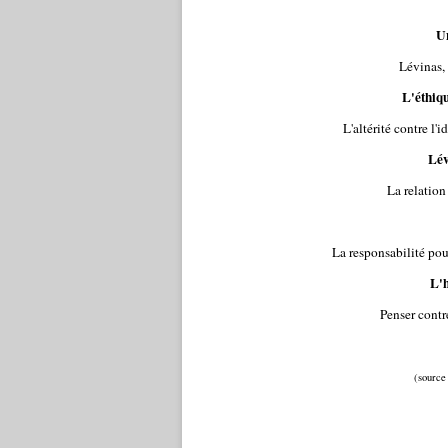
Un
Lévinas,
L'éthiq
L'altérité contre l'i
Lév
La relation
La responsabilité pou
L'
Penser contr
(source 