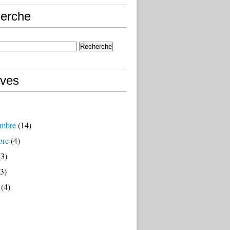
erche
ives
mbre
(14)
bre
(4)
3)
3)
(4)