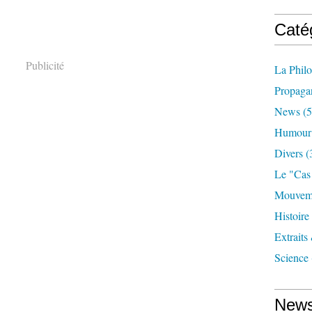
Caté
Publicité
La Phil
Propaga
News
(5
Humour
Divers
(
Le "cas
Mouveme
Histoire
Extraits
Science
News