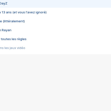
 DayZ
 a 13 ans (et vous l'avez ignoré)
e (littéralement)
im Rayan
 toutes les règles
s les jeux vidéo
us choquant de Rockstar ? - Le scandale BULLY
e plus moche de Steam
du RÊVE tourne au CAUCHEMAR
pendant 8 heures
it… à tort
umiliés par un jeu vidéo
ire - Final Fantasy 8