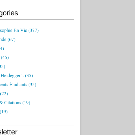
gories
osophie En Vie
(377)
nde
(67)
4)
(45)
35)
 Heidegger".
(35)
nts Étudiants
(35)
(22)
 & Citations
(19)
(19)
letter