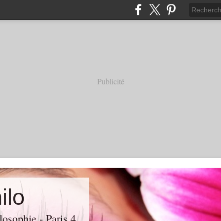
Publicité
ilo
losophie - Paris 4.