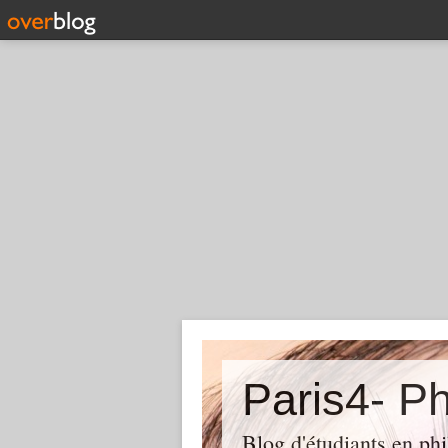
Paris4- Ph
Blog d'étudiants en phi