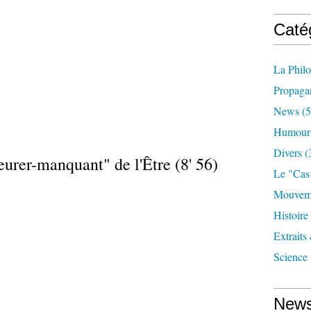
Caté
La Phil
Propaga
News
(5
Humour
Divers
(
eurer-manquant" de l'Être (8' 56)
Le "cas
Mouveme
Histoire
Extraits
Science
News