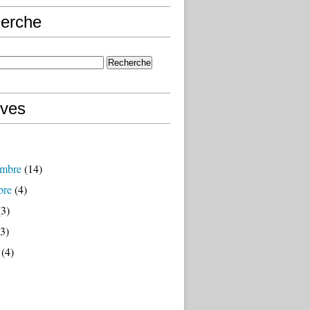
erche
ives
mbre
(14)
bre
(4)
3)
3)
(4)