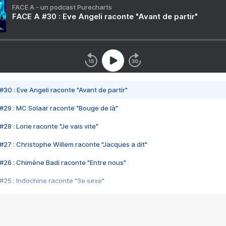
FACE A - un podcast Purecharts
FACE A #30 : Eve Angeli raconte "Avant de partir"
#30 : Eve Angeli raconte "Avant de partir"
#29 : MC Solaar raconte "Bouge de là"
28 : Lorie raconte "Je vais vite"
#27 : Christophe Willem raconte "Jacques a dit"
#26 : Chimène Badi raconte "Entre nous"
#25 : Indochine raconte "3e sexe"
#24 : Zaho raconte "C'est chelou"
#23 : Patrick Bruel raconte "Au café des délices"