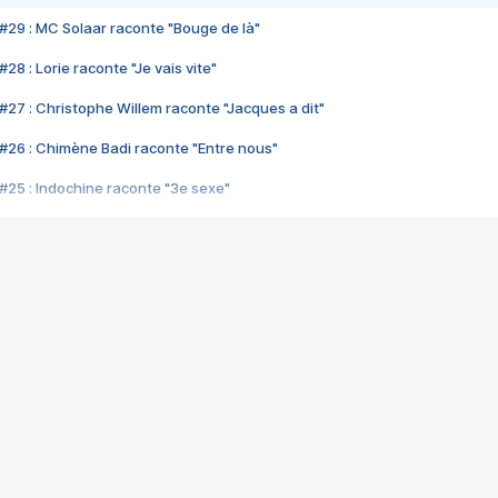
#29 : MC Solaar raconte "Bouge de là"
28 : Lorie raconte "Je vais vite"
#27 : Christophe Willem raconte "Jacques a dit"
#26 : Chimène Badi raconte "Entre nous"
#25 : Indochine raconte "3e sexe"
#24 : Zaho raconte "C'est chelou"
#23 : Patrick Bruel raconte "Au café des délices"
#22 : Kyo raconte "Le chemin"
#21 : Nolwenn Leroy raconte "Cassé"
#20 : Patrick Hernandez raconte "Born to be alive"
#19 : Lorie raconte "Près de moi"
#18 : Michael Jones raconte "A nos actes manqués" (avec Jean-Jacque