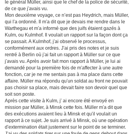
le général Müller, ainsi que le chef de la police de sécurité,
de ce que j'avais vu.
Mon deuxième voyage, ce n’est pas Heydrich, mais Müller,
qui l'a ordonné. Il m'a dit que je devais me rendre dans le
Warthegau et m'a informé que des juifs étaient gazés à
Kulm, ou Kulmhof. Il voulait un rapport sur la façon dont ça
se passait. A Kulmhof, j'ai observé le processus,
conformément aux ordres. J'ai pris des notes et je suis
rentré à Berlin où j'ai fait un rapport à Müller sur ce que
j'avais vu. Après avoir fait mon rapport à Müller, je lui ai
demandé pour la première fois de m'affecter à une autre
fonction, car je ne
me sentais pas à ma place dans cette
affaire. Müller ma répondu qu'un soldat au front ne pouvait
pas choisir sa place, mais devait faire son devoir quel que
soit son poste.
Après cette visite à Kulm, j' ai encore été envoyé en
mission par Müller, à Minsk cette fois. Müller m'a dit que
des exécutions avaient lieu à Minsk et qu'il voulait un
rapport à ce sujet. Je suis arrivé à Minsk, où une opération
d'extermination était justement sur le point de se terminer.
J'ai vu des soldats tirer sur une foule de gens debout dans