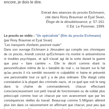
encore, je dois le dire.
Extrait des séances du procès Eichmann,
cité dans Rony Brauman et Eyal Sivan,
Éloge de la désobéissance,
p. 57-161.
©
Ed. Le Pommier, 1999.
Le procès en vidéo :
"Un spécialiste" (film du procès Eichmann)
(par Rony Brauman et Eyal Sivan)
"
Les transports d'enfants pourront rouler"
Dans son ouvrage
Eichmann à Jérusalem
qui compile ses chroniques
de ce procès, Arendt conclut qu'Eichmann n'a montré ni antisémitisme
ni troubles psychiques, et qu'il n'avait agi de la sorte durant la guerre
que pour « faire carrière ». Elle le décrit comme étant la
personnification même de la « banalité du mal », se basant sur le fait
qu'au procès il n'a semblé ressentir ni culpabilité ni haine et présenté
une personnalité tout ce qu'il y a de plus ordinaire. Elle élargit cette
constatation à la plupart des criminels nazis, et ce quel que soit le rang
dans la chaîne de commandement, chacun effectuant
consciencieusement son petit travail de fonctionnaire ou de soldat plus
préoccupé comme tout un chacun par son avancement que par les
conséquences réelles du travail. Beaucoup comme S.Milgram allèrent
plus loin dans ce raisonnement en affirmant que chacun, pour peu que