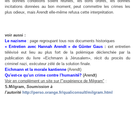
les bonnes conditions soient réunies, les bons ordres, les bonnes
incitations données au bon moment, peut commettre les crimes les
plus odieux, mais Arendt elle-même refusa cette interprétation.
voir aussi :
Le nazisme
: page regroupant tous nos documents historiques
« Entretien avec Hannah Arendt » de Günter Gaus
: c
et entretien
télévisé eut lieu au plus fort de la polémique déclenchée par la
publication du livre «Eichmann à Jérusalem», récit du procès du
criminel nazi, exécuteur zélé de la solution finale.
Eichmann et la morale kantienne
(Arendt)
Qu'est-ce qu'un crime contre l'humanité?
(Arendt)
Voir en complément un site sur l'"expérience de Milgram"
:
S.Milgram,
Soumission à
l'autorité
http://perso.orange.fr/qualiconsult/milgram.html