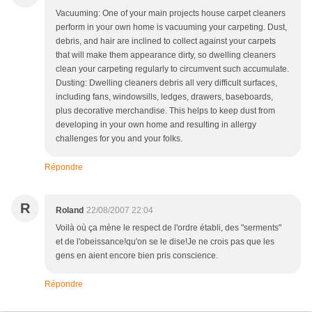
Vacuuming: One of your main projects house carpet cleaners
perform in your own home is vacuuming your carpeting. Dust,
debris, and hair are inclined to collect against your carpets
that will make them appearance dirty, so dwelling cleaners
clean your carpeting regularly to circumvent such accumulate.
Dusting: Dwelling cleaners debris all very difficult surfaces,
including fans, windowsills, ledges, drawers, baseboards,
plus decorative merchandise. This helps to keep dust from
developing in your own home and resulting in allergy
challenges for you and your folks.
Répondre
R
Roland
22/08/2007 22:04
Voilà où ça mène le respect de l'ordre établi, des "serments"
et de l'obeissance!qu'on se le dise!Je ne crois pas que les
gens en aient encore bien pris conscience.
Répondre