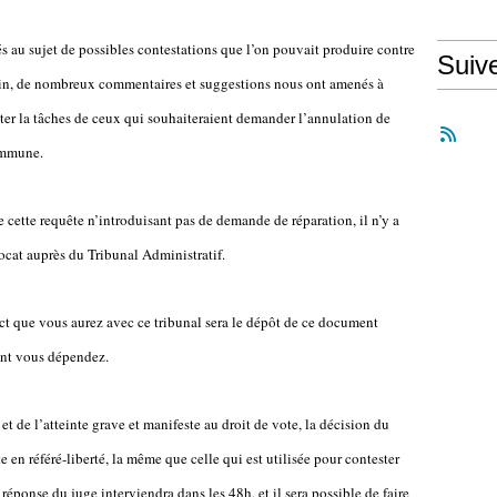
s au sujet de possibles contestations que l’on pouvait produire contre
Suiv
tin, de nombreux commentaires et suggestions nous ont amenés à
liter la tâches de ceux qui souhaiteraient demander l’annulation de
commune.
 cette requête n’introduisant pas de demande de réparation, il n’y a
ocat auprès du Tribunal Administratif.
act que vous aurez avec ce tribunal sera le dépôt de ce document
ont vous dépendez.
 de l’atteinte grave et manifeste au droit de vote, la décision du
 en référé-liberté, la même que celle qui est utilisée pour contester
 réponse du juge interviendra dans les 48h, et il sera possible de faire