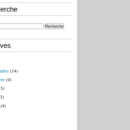
erche
ives
mbre
(14)
bre
(4)
3)
3)
(4)