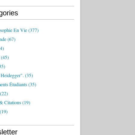
gories
osophie En Vie
(377)
nde
(67)
4)
(45)
35)
 Heidegger".
(35)
nts Étudiants
(35)
(22)
 & Citations
(19)
(19)
letter