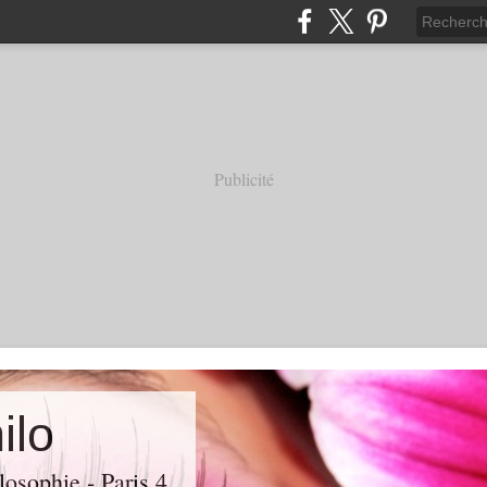
Publicité
ilo
losophie - Paris 4.