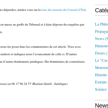
Caté
ous dépendez, rendez vous sur la
liste des ressorts du Conseil d’Etat
.
La Phil
en masse au greffe du Tribunal et à faire déposer des requêtes par
Propaga
tc.
News
(5
Humour
 nous les poser dans les commentaires de cet article. Vous avez
Divers
(
ndroit et indiquez nous l’avancement de celle ci. D’autres
Le "cas
sur d’autres fondements juridiques. Des formulaires de contentieux
Mouveme
Histoire
Extraits
resse) ou 06 17 96 24 57 (Bastien Gentil - Juridique)
Science
News