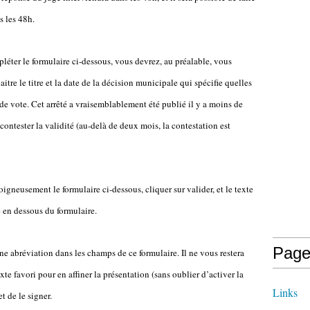
s les 48h.
léter le formulaire ci-dessous, vous devrez, au préalable, vous
itre le titre et la date de la décision municipale qui spécifie quelles
de vote. Cet arrêté a vraisemblablement été publié il y a moins de
contester la validité (au-delà de deux mois, la contestation est
igneusement le formulaire ci-dessous, cliquer sur valider, et le texte
e en dessous du formulaire.
Page
ne abréviation dans les champs de ce formulaire. Il ne vous restera
xte favori pour en affiner la présentation (sans oublier d’activer la
Links
t de le signer.