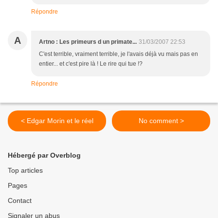
Répondre
A
Artno : Les primeurs d un primate...
31/03/2007 22:53
C'est terrible, vraiment terrible, je l'avais déjà vu mais pas en
entier... et c'est pire là ! Le rire qui tue !?
Répondre
< Edgar Morin et le réel
No comment >
Hébergé par Overblog
Top articles
Pages
Contact
Signaler un abus