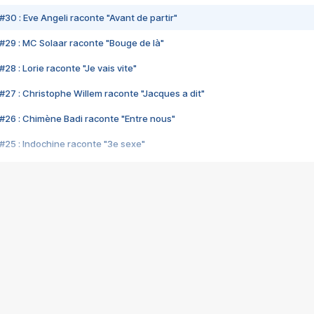
#30 : Eve Angeli raconte "Avant de partir"
#29 : MC Solaar raconte "Bouge de là"
28 : Lorie raconte "Je vais vite"
#27 : Christophe Willem raconte "Jacques a dit"
#26 : Chimène Badi raconte "Entre nous"
#25 : Indochine raconte "3e sexe"
#24 : Zaho raconte "C'est chelou"
#23 : Patrick Bruel raconte "Au café des délices"
#22 : Kyo raconte "Le chemin"
#21 : Nolwenn Leroy raconte "Cassé"
#20 : Patrick Hernandez raconte "Born to be alive"
#19 : Lorie raconte "Près de moi"