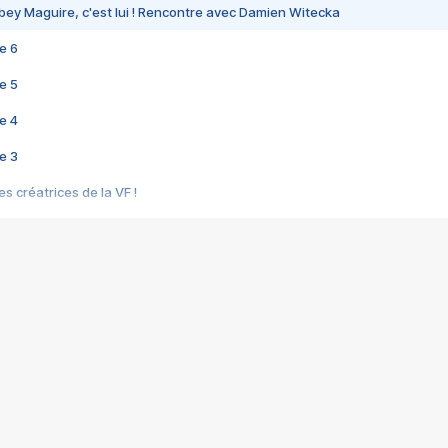
bey Maguire, c'est lui ! Rencontre avec Damien Witecka
e 6
e 5
e 4
e 3
s créatrices de la VF !
e 2
e 1
e Mektoub My Love arrive enfin ! Rencontre avec Shaïn Boumedine et Sal
i : après Toni en famille
elle réalise le bouleversant Dites lui que je l'aime
ais ! Rencontre autour de Vie privée de Rebecca Zlotowski
 de Marguerite, Grave... Rencontre avec Ella Rumpf