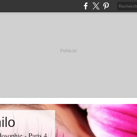
Publicité
ilo
losophie - Paris 4.