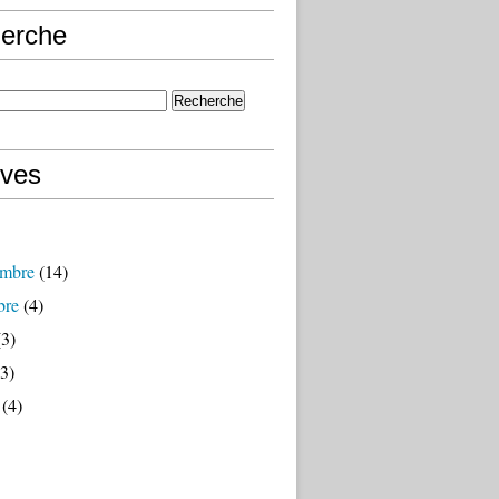
erche
ives
mbre
(14)
bre
(4)
3)
3)
(4)