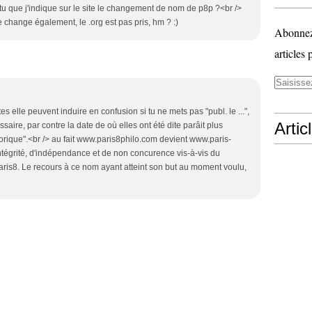
x-tu que j'indique sur le site le changement de nom de p8p ?<br />
je change également, le .org est pas pris, hm ? :)
Abonnez-
articles 
es elle peuvent induire en confusion si tu ne mets pas "publ. le ...",
Artic
essaire, par contre la date de où elles ont été dite parâit plus
torique".<br /> au fait www.paris8philo.com devient www.paris-
ntégrité, d'indépendance et de non concurence vis-à-vis du
ris8. Le recours à ce nom ayant atteint son but au moment voulu,