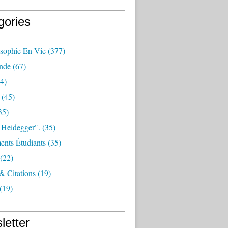
gories
osophie En Vie
(377)
nde
(67)
4)
(45)
35)
 Heidegger".
(35)
nts Étudiants
(35)
(22)
 & Citations
(19)
(19)
letter