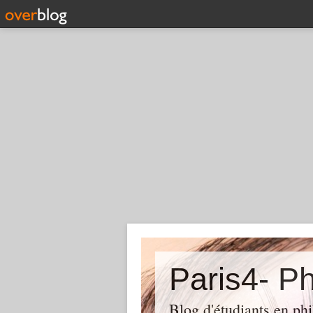
Paris4- Ph
Blog d'étudiants en phi