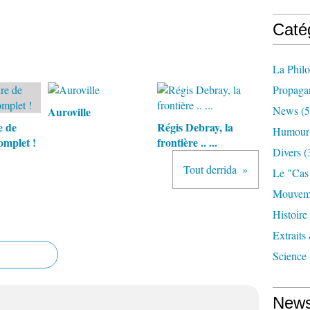
Caté
La Phil
Propaga
News
(5
Auroville
e de
Régis Debray, la
Humour
omplet !
frontière .. ...
Divers
(
Tout derrida
Le "cas
Mouveme
Histoire
Extraits
Science
News