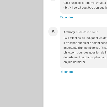
C'est juste, je corrige.<br /> Veu
<br /> Il serait peut être bon que 
Répondre
A
Anthony
06/05/2007 14:51
Fais attention en indiquant les dat
il n'est pas sur qu'elle soient néc
importante d'un point de vue "his
philo.com pour des question de i
département de philosophie de pa
en juin dernier :)
Répondre