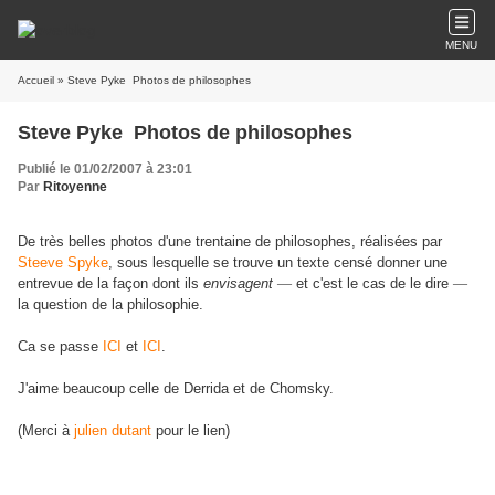
MENU
Accueil
» Steve Pyke  Photos de philosophes
Steve Pyke  Photos de philosophes
Publié le 01/02/2007 à 23:01
Par
Ritoyenne
De très belles photos d'une trentaine de philosophes, réalisées par
Steeve Spyke
, sous lesquelle se trouve un texte censé donner une
entrevue de la façon dont ils
envisagent
—
et c'est le cas de le dire
—
la question de la philosophie.
Ca se passe
ICI
et
ICI
.
J'aime beaucoup celle de Derrida et de Chomsky.
(Merci à
julien dutant
pour le lien)