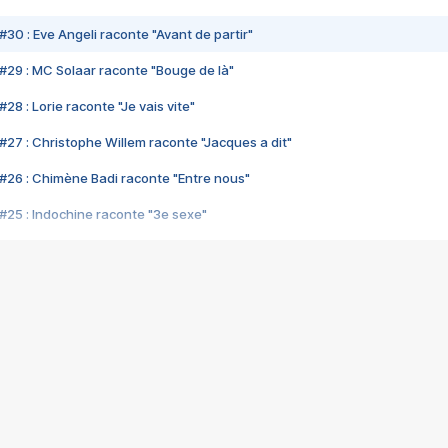
#30 : Eve Angeli raconte "Avant de partir"
#29 : MC Solaar raconte "Bouge de là"
28 : Lorie raconte "Je vais vite"
#27 : Christophe Willem raconte "Jacques a dit"
#26 : Chimène Badi raconte "Entre nous"
#25 : Indochine raconte "3e sexe"
#24 : Zaho raconte "C'est chelou"
#23 : Patrick Bruel raconte "Au café des délices"
#22 : Kyo raconte "Le chemin"
#21 : Nolwenn Leroy raconte "Cassé"
#20 : Patrick Hernandez raconte "Born to be alive"
#19 : Lorie raconte "Près de moi"