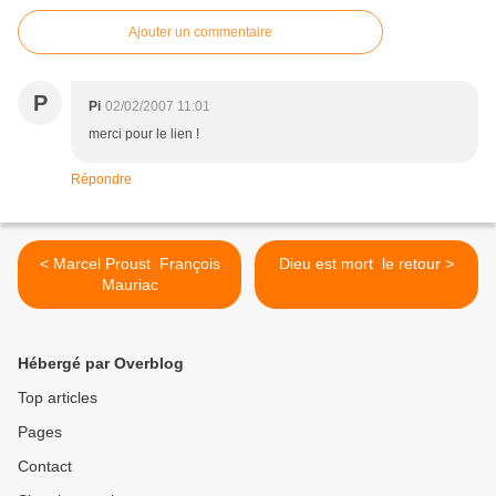
Ajouter un commentaire
P
Pi
02/02/2007 11:01
merci pour le lien !
Répondre
< Marcel Proust  François
Dieu est mort  le retour >
Mauriac
Hébergé par Overblog
Top articles
Pages
Contact