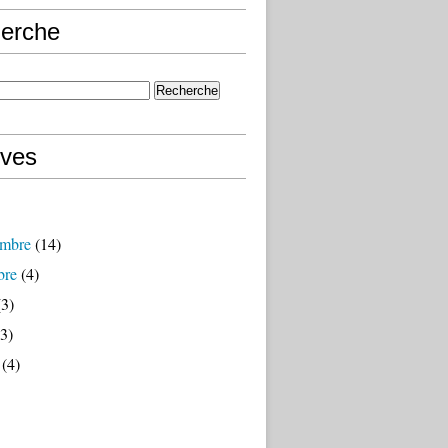
erche
ives
mbre
(14)
bre
(4)
3)
3)
(4)