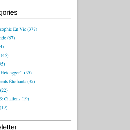
gories
osophie En Vie
(377)
nde
(67)
4)
(45)
35)
 Heidegger".
(35)
nts Étudiants
(35)
(22)
 & Citations
(19)
(19)
letter