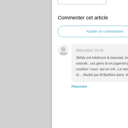
Commenter cet article
Ajouter un commentaire
30/01/2007 23:49
Skildy est médiocre & mauvais, les
volonté.. ces gens là en jugeron
couilles ! ceux qui en ont...Le vi
et ... étudié par M Barthes dans M
Répondre