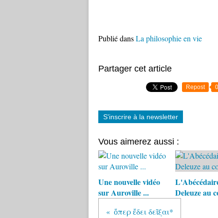
Publié dans
La philosophie en vie
Partager cet article
Repost
S'inscrire à la newsletter
Vous aimerez aussi :
Une nouvelle vidéo
L'Abécédair
sur Auroville ...
Deleuze au c
ὅπερ ἔδει δεῖξαι*