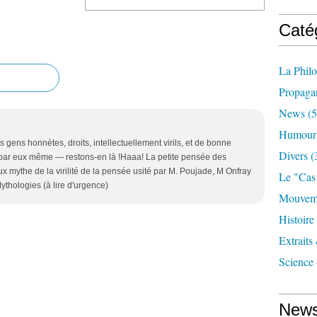
Caté
La Phil
Propaga
News
(5
Humour
 gens honnètes, droits, intellectuellement virils, et de bonne
Divers
(
t par eux même — restons-en là !Haaa! La petite pensée des
eux mythe de la virilité de la pensée usité par M. Poujade, M Onfray
Le "cas
ythologies (à lire d'urgence)
Mouveme
Histoire
Extraits
Science
News