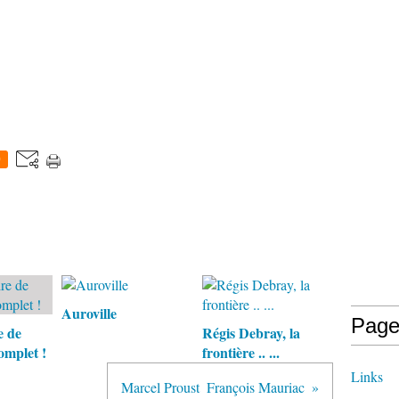
0
Auroville
Page
e de
Régis Debray, la
omplet !
frontière .. ...
Links
Marcel Proust  François Mauriac