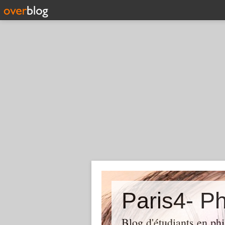
Paris4- Ph
Blog d'étudiants en phi