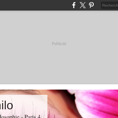
Publicité
ilo
losophie - Paris 4.