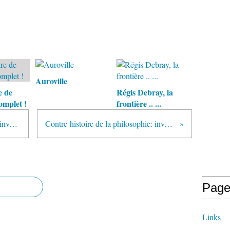
Auroville
e de
Régis Debray, la
omplet !
frontière .. ...
Contre-histoire de la philosophie: invention du christianisme(2)
Contre-histoire de la philosophie: invention du christianisme(4)
Page
Links