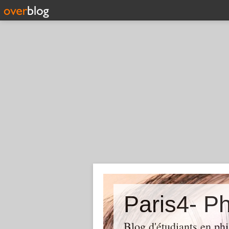
Paris4- Ph
Blog d'étudiants en phi