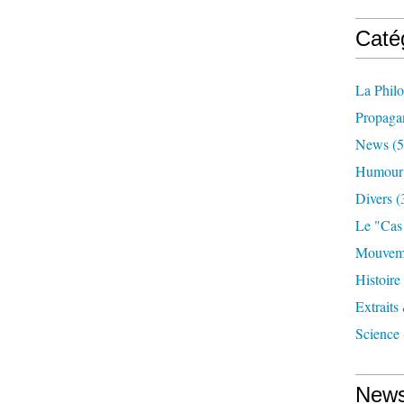
Caté
La Phil
Propaga
News
(5
Humour
Divers
(
Le "cas
Mouveme
Histoire
Extraits
Science
News