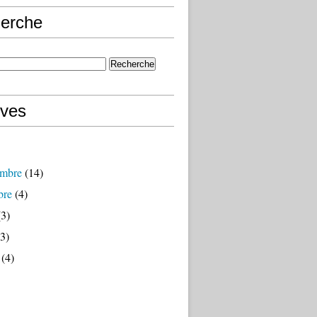
erche
ives
mbre
(14)
bre
(4)
3)
3)
(4)