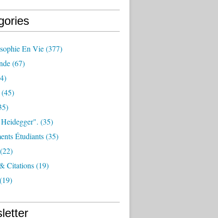
gories
osophie En Vie
(377)
nde
(67)
4)
(45)
35)
 Heidegger".
(35)
nts Étudiants
(35)
(22)
 & Citations
(19)
(19)
letter