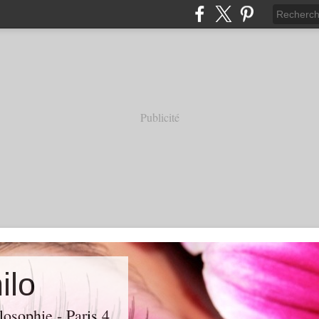
Publicité
ilo
losophie - Paris 4.