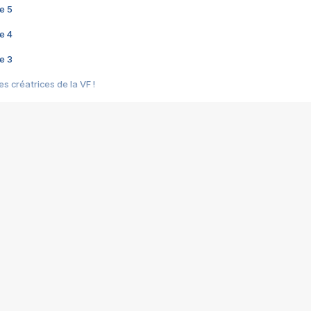
e 5
e 4
e 3
s créatrices de la VF !
e 2
e 1
e Mektoub My Love arrive enfin ! Rencontre avec Shaïn Boumedine et Sal
i : après Toni en famille
elle réalise le bouleversant Dites lui que je l'aime
ais ! Rencontre autour de Vie privée de Rebecca Zlotowski
 de Marguerite, Grave... Rencontre avec Ella Rumpf
 Les Rêveurs, un film intime sur la santé mentale
a avec un film sur le mouvement des Gilets jaunes