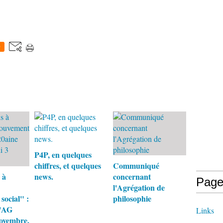
0
P4P, en quelques
chiffres, et quelques
Communiqué
 à
news.
concernant
Page
l'Agrégation de
ocial" :
philosophie
d'AG
Links
ovembre.