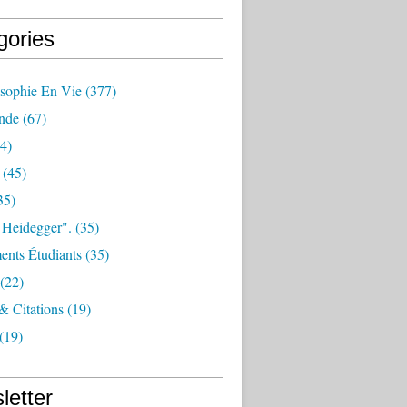
gories
osophie En Vie
(377)
nde
(67)
4)
(45)
35)
 Heidegger".
(35)
nts Étudiants
(35)
(22)
 & Citations
(19)
(19)
letter