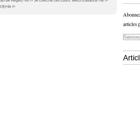
l'art de Hegel).<br /> Je cherche ces cours. Merci d'avance.<br />
.fr)<br />
Abonnez-
articles 
Artic