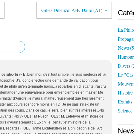
Gilles Deleuze  ABCDaire (A1)
Caté
La Phil
Propaga
News
(5
Humour
Divers
(
Le "cas
e ce site.<br /> Et bien moi, c'est tout simple : je suis médecin et j'ai
ilosophie. J'ai donc effectué une demande de validation pour
Mouveme
t de philo qu'en terminale (jadis...) et parfois en dilettante, j'ai crû
Histoire
e demander une équivalence pour entrer d'emblée en master. Me
 A l'instar d'Aurore, je n'aurai malheureusement que très rarement
Extraits
ster aux cours et encore moins en TD. Je ne sais s'il existe un
Science
tion des cours. Dans ce cas, je serai bien sûr très intéressé...<br
uivants : <br /> UE1 : M Puech ; UE2 : M. Lefebvre et l'histoire de
urs d'Alain Renaut ; UE5 : Mlle Renaut et l'histoire de la
 Descartes) ; UE6 : Mme Lichtenstein et la philosophie de l'Art
News