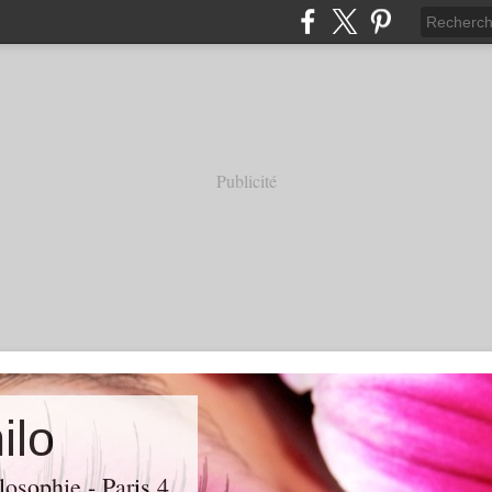
Publicité
ilo
losophie - Paris 4.