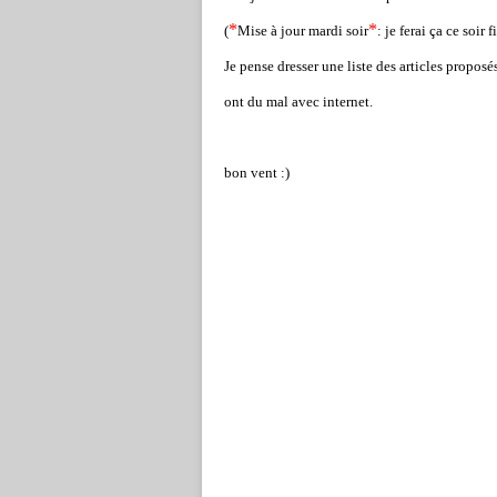
*
*
(
Mise à jour mardi soi
r
: je ferai ça ce soir 
Je pense dresser une liste des articles proposés
ont du mal avec internet.
bon vent :)