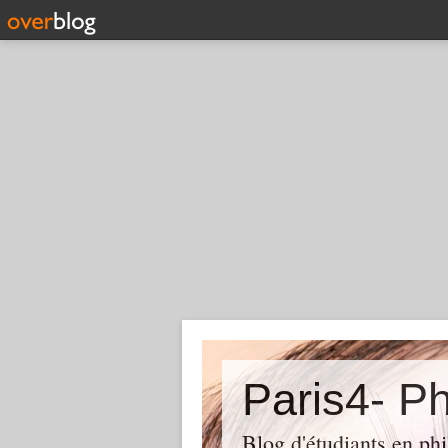
Paris4- Ph
Blog d'étudiants en phi