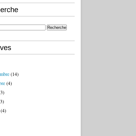
erche
ives
mbre
(14)
bre
(4)
3)
3)
(4)