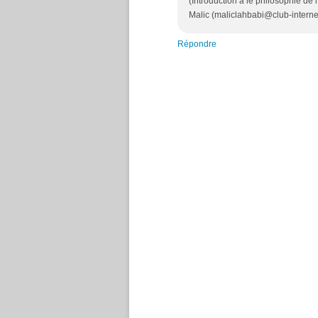
(Introduction à le philosophie de 
Malic (maliclahbabi@club-internet
Répondre