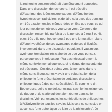
la recherche sont (en général) diamétralement opposées.
Dans une discussion de recherche, il est très utile
d\\\'exprimer des idées encore vagues, d\\\'émettre des
hypothèses contradictoires, et de faire cela avec des gens qui
ont très exactement les mêmes idées en tête que vous, ce qui
leur permet de voir où vous voulez en venir. Ce genre de
discussion ressemble parfois à de la pensée à 2 (ou 3 ou 4),
et est très utile pour trouver peu à peu une formulation claire
d\\\'une hypothèse, de ses avantages et de ses difficultés.
Inversement, dans une discussion populaire, il vaut mieux
avoir une formulation très claire de ce que vous pensez,
parce que votre interlocuteur n\\\'a pas nécessairement le
même contexte mental que vous, et le risque de malentendu
est très grand. Ces deux points vont, à mon avis, dans le
même sens. Il peut certes y avoir une vulgarisation de la
philosophie (une présentation de certaines discussions
philosophiques à des non-spécialistes). Et, comme le dit
Bouveresse, celle-ci ne doit certes pas sacrifier les exigences
de rigueur et de clarté qui devraient régner dans cette
discipline. Voir, par exemple, les contributions de philosophes
à l\\\'Université de tous les savoirs. Mais cela ne consistue en
aucun cas "une autre façon de faire de la philosophie". Je