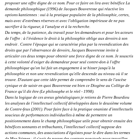
proposer une offre digne de ce nom. Pour ce faire on lira avec bénéfice La
demande philosophique (1996) de Jacques Bouveresse qui réactive les
options kantiennes : oui à la pratique populaire de la philosophie, certes,
mais avec d'extrêmes réserves et avec l'obligation impérieuse de ne pas
sacrifier à la rigueur, à l'analyse et à la recherche.
Du temps, de la patience, du travail pour les demandeurs et pour les acteurs
de l'offre : à l'évidence le droit à la philosophie oblige aux devoirs à son
endroit . Contre l'époque qui se caractérise plus par la revendication des
droits que par l'observance de devoirs, Jacques Bouveresse invite à
articuler ces deux temps pour obtenir une force digne de ce nom. Je souscris
à cette volonté d'exiger du demandeur pour seul contre-don à l'offre
philosophique qu'on lui fait un engagement à se hisser jusqu'à la
philosophie et non une revendication qu'elle descende au niveau où il se
trouve. D'autant que cette idée permet de comprendre le sens de l'ascèse
cynique et de saisir en quoi Bouveresse est bien ce Diogène au Collège de
France qu'il dit être (Le philosophe et le réel - 1998).
Dans la logique de ces aveux généalogiques je retiens de Pierre Bourdieu
les analyses de l'intellectuel collectif développées dans le deuxième volume
de Contre-feux (2001). Pour faire face à la pratique onaniste d'intellectuels
soucieux de performances individuelles à même de permettre un
positionnement dans le champ philosophique utile pour obtenir ensuite des
bénéfices sonnants et trébuchants, l'intellectuel collectif suppose des
actions communes, des associations d'égoïstes pour le dire dans les termes
de Max Stirner : il s'agit de passer des contrats ponctuels pour travailler