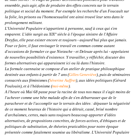
ensemble, puis agir, afin de produire des effets concrets sur le terrain
politique et social du moment. Par exemple les recherche d'un Foucault sur
la folie, les prisons ou l'homosexualité ont ainsi trouvé leur sens dans le
prolongement militant.
L'Université Populaire n'appartient à personne, sauf à ceux qui s'en
emparent. L'idée surgit au XIX° siècle à l'époque sinistre de l'Affaire
Dreyfus, elle peut exister encore et toujours - aujourd'hui plus que jamais.
Pour ce faire, il faut envisager le travail en commun comme autant
d'occasions de formuler ce que Nietzsche - et Deleuze après lui - appelaient
de nouvelles possibilités d'existence. Y travailler, y réfléchir, discuter des
formes alternatives qui apparaissent ici ou là dans l'histoire.
La formule caennaise se compose d'un atelier de pratique philosophique
destinée aux enfants à partir de 7 ans (
Gilles Geneviève
), puis de séminaires
consacrés aux féminismes (
Séverine Auffret
), aux idées politiques (Gérard
Poulouin), et à l'hédonisme (
moi-même
).
A l'heure où Mai 68 passe pour la racine de tous nos maux il s'agit moins de
l'achever comme une bête malade afin de s'en débarrasser que de le
parachever et de l'accomplir sur le terrain des idées : dépasser la négativité
de ce moment heureux de l'histoire qui a détruit, cassé, brisé nombre
d'archaïsmes, certes, mais sans toujours beaucoup apporter d'idées
alternatives, de propositions concrètes, de forces actives, d'éthiques et de
politiques de substitution, de théories praticables pour notre époque
présentée comme fatalement soumise au libéralisme. L'Université Populaire