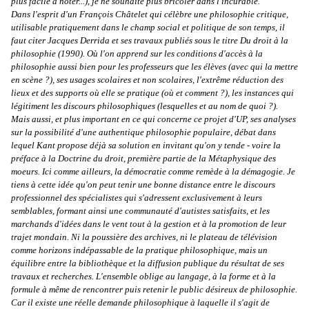
plus facile à noter...), je ne souhaite plus bricoler dans l'incurable.
Dans l'esprit d'un François Châtelet qui célèbre une philosophie critique,
utilisable pratiquement dans le champ social et politique de son temps, il
faut citer Jacques Derrida et ses travaux publiés sous le titre Du droit à la
philosophie (1990). Où l'on apprend sur les conditions d'accès à la
philosophie aussi bien pour les professeurs que les élèves (avec qui la mettre
en scène ?), ses usages scolaires et non scolaires, l'extrême réduction des
lieux et des supports où elle se pratique (où et comment ?), les instances qui
légitiment les discours philosophiques (lesquelles et au nom de quoi ?).
Mais aussi, et plus important en ce qui concerne ce projet d'UP, ses analyses
sur la possibilité d'une authentique philosophie populaire, débat dans
lequel Kant propose déjà sa solution en invitant qu'on y tende - voire la
préface à la Doctrine du droit, première partie de la Métaphysique des
moeurs. Ici comme ailleurs, la démocratie comme remède à la démagogie. Je
tiens à cette idée qu'on peut tenir une bonne distance entre le discours
professionnel des spécialistes qui s'adressent exclusivement à leurs
semblables, formant ainsi une communauté d'autistes satisfaits, et les
marchands d'idées dans le vent tout à la gestion et à la promotion de leur
trajet mondain. Ni la poussière des archives, ni le plateau de télévision
comme horizons indépassable de la pratique philosophique, mais un
équilibre entre la bibliothèque et la diffusion publique du résultat de ses
travaux et recherches. L'ensemble oblige au langage, à la forme et à la
formule à même de rencontrer puis retenir le public désireux de philosophie.
Car il existe une réelle demande philosophique à laquelle il s'agit de