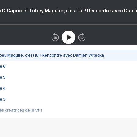
 DiCaprio et Tobey Maguire, c'est lui ! Rencontre avec Dam
bey Maguire, c'est lui ! Rencontre avec Damien Witecka
e 6
e 5
e 4
e 3
s créatrices de la VF !
e 2
e 1