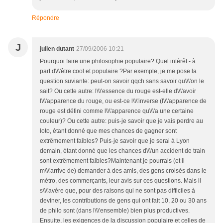
Répondre
J
julien dutant
27/09/2006 10:21
Pourquoi faire une philosophie populaire? Quel intérêt - à
part d\\\'être cool et populaire ?Par exemple, je me pose la
question suviante: peut-on savoir qqch sans savoir qu\\\'on le
sait? Ou cette autre: l\\\'essence du rouge est-elle d\\\'avoir
l\\\'apparence du rouge, ou est-ce l\\\'inverse (l\\\'apparence de
rouge est défini comme l\\\'apparence qu\\\'a une certaine
couleur)? Ou cette autre: puis-je savoir que je vais perdre au
loto, étant donné que mes chances de gagner sont
extrêmement faibles? Puis-je savoir que je serai à Lyon
demain, étant donné que les chances d\\\'un accident de train
sont extrêmement faibles?Maintenant je pourrais (et il
m\\\'arrive de) demander à des amis, des gens croisés dans le
métro, des commerçants, leur avis sur ces questions. Mais il
s\\\'avère que, pour des raisons qui ne sont pas difficiles à
deviner, les contributions de gens qui ont fait 10, 20 ou 30 ans
de philo sont (dans l\\\'ensemble) bien plus productives.
Ensuite, les exigences de la discussion populaire et celles de