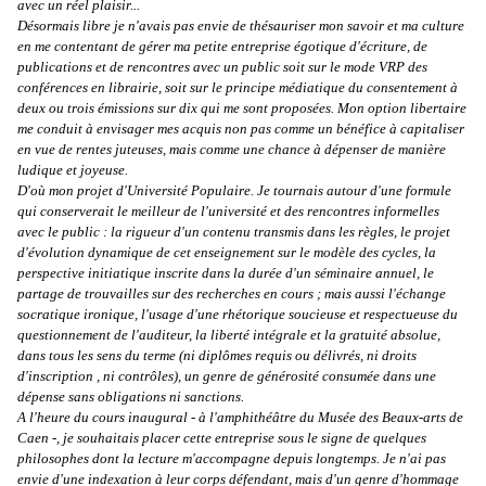
avec un réel plaisir...
Désormais libre je n'avais pas envie de thésauriser mon savoir et ma culture
en me contentant de gérer ma petite entreprise égotique d'écriture, de
publications et de rencontres avec un public soit sur le mode VRP des
conférences en librairie, soit sur le principe médiatique du consentement à
deux ou trois émissions sur dix qui me sont proposées. Mon option libertaire
me conduit à envisager mes acquis non pas comme un bénéfice à capitaliser
en vue de rentes juteuses, mais comme une chance à dépenser de manière
ludique et joyeuse.
D'où mon projet d'Université Populaire. Je tournais autour d'une formule
qui conserverait le meilleur de l'université et des rencontres informelles
avec le public : la rigueur d'un contenu transmis dans les règles, le projet
d'évolution dynamique de cet enseignement sur le modèle des cycles, la
perspective initiatique inscrite dans la durée d'un séminaire annuel, le
partage de trouvailles sur des recherches en cours ; mais aussi l'échange
socratique ironique, l'usage d'une rhétorique soucieuse et respectueuse du
questionnement de l'auditeur, la liberté intégrale et la gratuité absolue,
dans tous les sens du terme (ni diplômes requis ou délivrés, ni droits
d'inscription , ni contrôles), un genre de générosité consumée dans une
dépense sans obligations ni sanctions.
A l'heure du cours inaugural - à l'amphithéâtre du Musée des Beaux-arts de
Caen -, je souhaitais placer cette entreprise sous le signe de quelques
philosophes dont la lecture m'accompagne depuis longtemps. Je n'ai pas
envie d'une indexation à leur corps défendant, mais d'un genre d'hommage