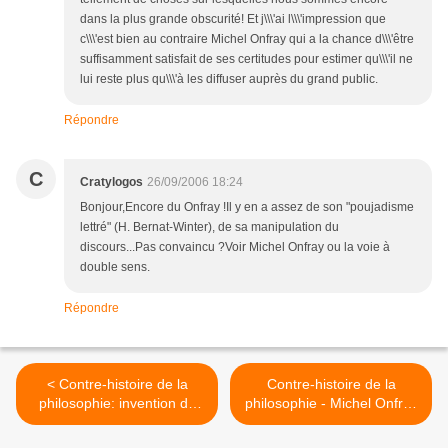
dans la plus grande obscurité! Et j\\\'ai l\\\'impression que
c\\\'est bien au contraire Michel Onfray qui a la chance d\\\'être
suffisamment satisfait de ses certitudes pour estimer qu\\\'il ne
lui reste plus qu\\\'à les diffuser auprès du grand public.
Répondre
C
Cratylogos
26/09/2006 18:24
Bonjour,Encore du Onfray !Il y en a assez de son "poujadisme
lettré" (H. Bernat-Winter), de sa manipulation du
discours...Pas convaincu ?Voir Michel Onfray ou la voie à
double sens.
Répondre
< Contre-histoire de la
Contre-histoire de la
philosophie: invention de
philosophie - Michel Onfray
jésus(4)
>