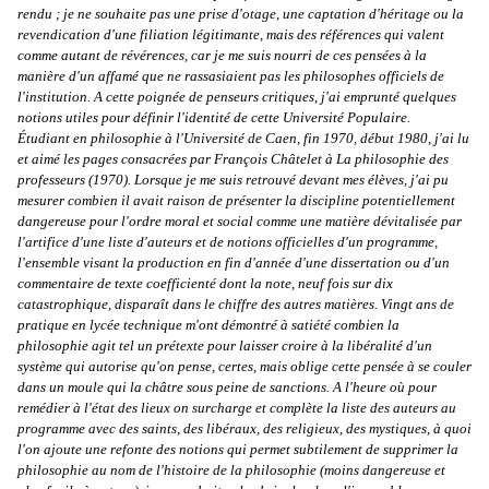
rendu ; je ne souhaite pas une prise d'otage, une captation d'héritage ou la
revendication d'une filiation légitimante, mais des références qui valent
comme autant de révérences, car je me suis nourri de ces pensées à la
manière d'un affamé que ne rassasiaient pas les philosophes officiels de
l'institution. A cette poignée de penseurs critiques, j'ai emprunté quelques
notions utiles pour définir l'identité de cette Université Populaire.
Étudiant en philosophie à l'Université de Caen, fin 1970, début 1980, j'ai lu
et aimé les pages consacrées par François Châtelet à La philosophie des
professeurs (1970). Lorsque je me suis retrouvé devant mes élèves, j'ai pu
mesurer combien il avait raison de présenter la discipline potentiellement
dangereuse pour l'ordre moral et social comme une matière dévitalisée par
l'artifice d'une liste d'auteurs et de notions officielles d'un programme,
l'ensemble visant la production en fin d'année d'une dissertation ou d'un
commentaire de texte coefficienté dont la note, neuf fois sur dix
catastrophique, disparaît dans le chiffre des autres matières. Vingt ans de
pratique en lycée technique m'ont démontré à satiété combien la
philosophie agit tel un prétexte pour laisser croire à la libéralité d'un
système qui autorise qu'on pense, certes, mais oblige cette pensée à se couler
dans un moule qui la châtre sous peine de sanctions. A l'heure où pour
remédier à l'état des lieux on surcharge et complète la liste des auteurs au
programme avec des saints, des libéraux, des religieux, des mystiques, à quoi
l'on ajoute une refonte des notions qui permet subtilement de supprimer la
philosophie au nom de l'histoire de la philosophie (moins dangereuse et