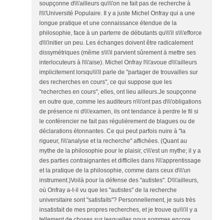
soupçonne d\\\'ailleurs qu\\\'on ne fait pas de recherche à
l\\\'Université Populaire. Il y a juste Michel Onfray qui a une
longue pratique et une connaissance étendue de la
philosophie, face à un parterre de débutants qu\\\'il s\\\'efforce
d\\\'initier un peu. Les échanges doivent être radicalement
dissymétriques (même s\\\'il parvient sûrement à mettre ses
interlocuteurs à l\\\'aise). Michel Onfray l\\\'avoue d\\\'ailleurs
implicitement lorsqu\\\'il parle de "partager de trouvailles sur
des recherches en cours", ce qui suppose que les
"recherches en cours", elles, ont lieu ailleurs.Je soupçonne
en outre que, comme les auditeurs n\\\'ont pas d\\\'obligations
de présence ni d\\\'examen, ils ont tendance à perdre le fil si
le conférencier ne fait pas régulièrement de blagues ou de
déclarations étonnantes. Ce qui peut parfois nuire à "la
rigueur, l\\\'analyse et la recherche" affichées. (Quant au
mythe de la philosophie pour le plaisir, c\\\'est un mythe; il y a
des parties contraignantes et difficiles dans l\\\'apprentissage
et la pratique de la philosophie, comme dans ceux d\\\'un
instrument.)Voilà pour la défense des "autistes". D\\\'ailleurs,
où Onfray a-t-il vu que les "autistes" de la recherche
universitaire sont "satisfaits"? Personnellement, je suis très
insatisfait de mes propres recherches, et je trouve qu\\\'il y a
tellement de choses sur lesquelles nous sommes encore