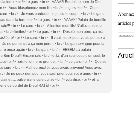
ns la terre: <br /> Le gars: <br /> - AAAAR Bordel de nom de Dieu
r /> - Vous blasphémez mon fils! <br /> Le gars: <br /> - Oups!
Abonnez-
uré: <br /> - Je vous pardonne, rejouez le coup... <br /> Le gars
u dans la terre <br /> Le gars: <br /> - YAAAK! Putain de bordille
articles 
até!!! <br /> Le curé: <br /> - Attention mon fils! N'allez pas trop
s <br /> limites! <br /> Le gars: <br /> - Désolé mon père. ça m'a
 Juré! <br /> Le curé: <br /> - Il vaut mieux pour vous, pensez à
 /> - Je ne pense qu'à ça mon père... <br /> Le gars swingue pour la
erre once again <br /> Le gars: <br /> - EEEEk! La putain
Artic
e Bon Dieu!!! Encore raté <br /> et là, d'un seul coup d'un seul, le
tout <br /> noir, le tonnerre gronde... <br /> Le gars: <br /> - Que se
Le curé: <br /> - Malheureux! Je vous avais prévenu! Vous avez
br /> Je ne peux rien pour vous sauf prier pour votre âme. <br />
ir et .... pulvérise le curé qui se <br /> volatilise. <br /> et là
perie de bordel de Dieu! RATÉ! <br />