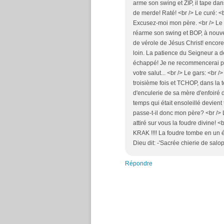
arme son swing et ZIP, il tape da
de merde! Raté! <br /> Le curé: <b
Excusez-moi mon père. <br /> Le c
réarme son swing et BOP, à nouvea
de vérole de Jésus Christ! encore r
loin. La patience du Seigneur a de
échappé! Je ne recommencerai pas!
votre salut... <br /> Le gars: <br
troisième fois et TCHOP, dans la t
d'enculerie de sa mère d'enfoiré d
temps qui était ensoleillé devient 
passe-t-il donc mon père? <br /> 
attiré sur vous la foudre divine! <
KRAK !!!! La foudre tombe en un écla
Dieu dit: -'Sacrée chierie de salo
Répondre