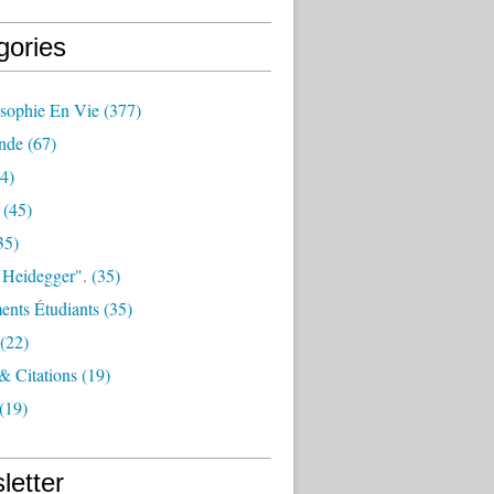
gories
osophie En Vie
(377)
nde
(67)
4)
(45)
35)
 Heidegger".
(35)
nts Étudiants
(35)
(22)
 & Citations
(19)
(19)
letter