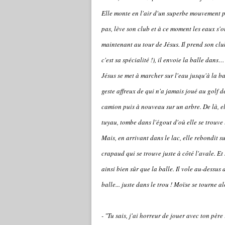
Elle monte en l'air d'un superbe mouvement p
pas, lève son club et à ce moment les eaux s'o
maintenant au tour de Jésus. Il prend son clu
c'est sa spécialité !), il envoie la balle dans
Jésus se met à marcher sur l'eau jusqu'à la ba
geste affreux de qui n'a jamais joué au golf d
camion puis à nouveau sur un arbre. De là, el
tuyau, tombe dans l'égout d'où elle se trouve
Mais, en arrivant dans le lac, elle rebondit s
crapaud qui se trouve juste à côté l'avale. Et
ainsi bien sûr que la balle. Il vole au-dessus d
balle... juste dans le trou ! Moïse se tourne alo
- "Tu sais, j'ai horreur de jouer avec ton père 