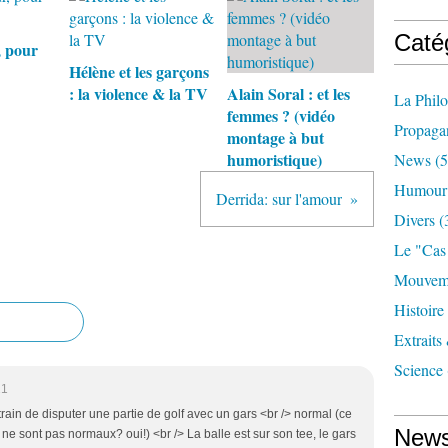
Caté
, pour
Hélène et les garçons
: la violence & la TV
Alain Soral : et les
La Phil
femmes ? (vidéo
Propaga
montage à but
humoristique)
News
(5
Humour
Derrida: sur l'amour
Divers
(
Le "cas
Mouveme
Histoire
Extraits
Science
21
rain de disputer une partie de golf avec un gars <br /> normal (ce
News
ne sont pas normaux? oui!) <br /> La balle est sur son tee, le gars