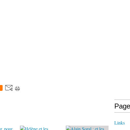
0
Page
Links