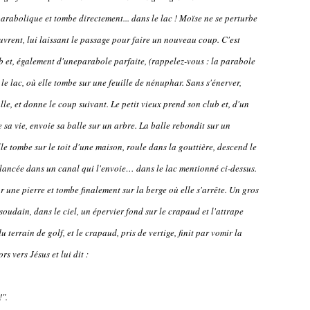
arabolique et tombe directement... dans le lac ! Moïse ne se perturbe
uvrent, lui laissant le passage pour faire un nouveau coup. C'est
b et, également d'uneparabole parfaite, (rappelez-vous : la parabole
… le lac, où elle tombe sur une feuille de nénuphar. Sans s'énerver,
lle, et donne le coup suivant. Le petit vieux prend son club et, d'un
e sa vie, envoie sa balle sur un arbre. La balle rebondit sur un
le tombe sur le toit d'une maison, roule dans la gouttière, descend le
 lancée dans un canal qui l'envoie… dans le lac mentionné ci-dessus.
ur une pierre et tombe finalement sur la berge où elle s'arrête. Un gros
 soudain, dans le ciel, un épervier fond sur le crapaud et l'attrape
u terrain de golf, et le crapaud, pris de vertige, finit par vomir la
rs vers Jésus et lui dit :
!".