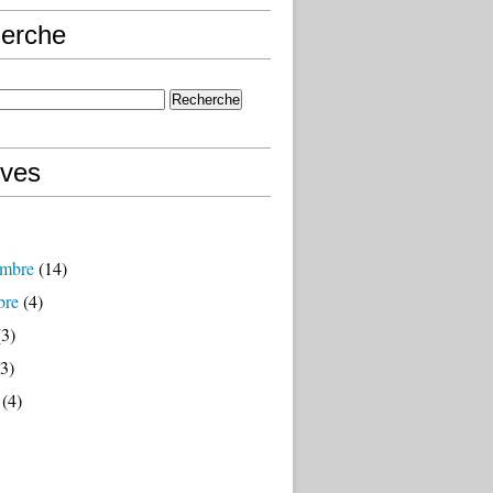
erche
ives
mbre
(14)
bre
(4)
3)
3)
(4)