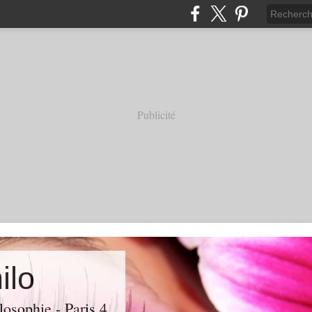
Publicité
ilo
losophie - Paris 4.