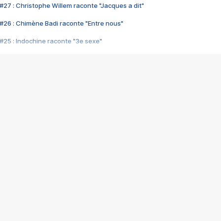
#27 : Christophe Willem raconte "Jacques a dit"
#26 : Chimène Badi raconte "Entre nous"
#25 : Indochine raconte "3e sexe"
#24 : Zaho raconte "C'est chelou"
#23 : Patrick Bruel raconte "Au café des délices"
#22 : Kyo raconte "Le chemin"
#21 : Nolwenn Leroy raconte "Cassé"
#20 : Patrick Hernandez raconte "Born to be alive"
#19 : Lorie raconte "Près de moi"
#18 : Michael Jones raconte "A nos actes manqués" (avec Jean-Jacque
#17 : Khaled raconte "Aïcha"
#16 : Corneille raconte "Parce qu'on vient de loin"
#15 : Indochine raconte "L'aventurier"